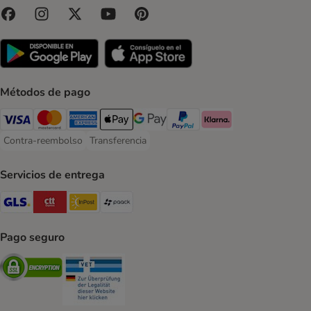
Métodos de pago
Visa Payment Method
Mastercard Payment Method
American Express Payment Method
Apple Pay Payment Method
Google Pay Payment Method
PayPal Payment Method
Klarna Payment Method
Contra-reembolso
Transferencia
Contra-reembolso Payment Method
Transferencia Payment Method
Servicios de entrega
GLS Shipping Method
CTTExpress Shipping Method
InPost Shipping Method
paack Shipping Method
Pago seguro
Security
Security