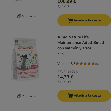
106,99 €
4,46 € / kg
5 opciones
Añadir a la cesta
Almo Nature Life
Maintenance Adult Small
con salmón y arroz
2 kg
Valorar: 5/5
(
5
)
PRVP*
14,90 €
14,79 €
7,40 € / kg
Añadir a la cesta
2 opciones