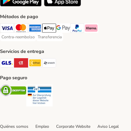
Métodos de pago
Visa Payment Method
Mastercard Payment Method
American Express Payment Method
Apple Pay Payment Method
Google Pay Payment Method
PayPal Payment Method
Klarna Payment Method
Contra-reembolso
Transferencia
Contra-reembolso Payment Method
Transferencia Payment Method
Servicios de entrega
GLS Shipping Method
CTTExpress Shipping Method
InPost Shipping Method
paack Shipping Method
Pago seguro
Security
Security
Quiénes somos
Empleo
Corporate Website
Aviso Legal