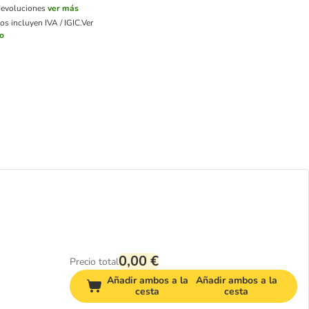
devoluciones
ver más
os incluyen IVA / IGIC.
Ver
ío
0,00 €
Precio total
Añadir ambos a la
Añadir ambos a la
cesta
cesta