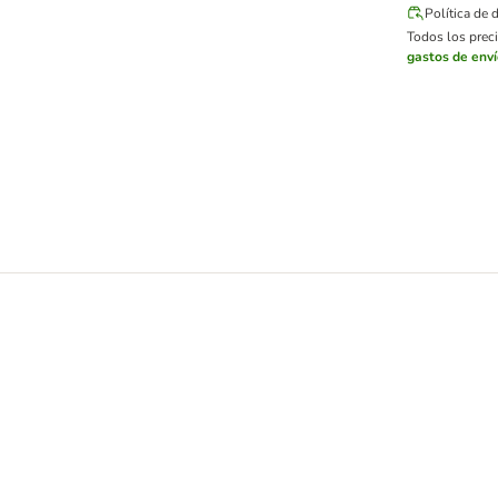
Política de 
Todos los preci
gastos de env
para perros