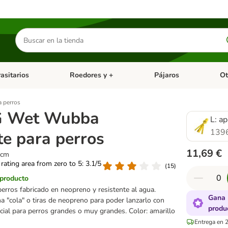
Buscar
productos
asitarios
Roedores y +
Pájaros
Ot
tegoria abierto: Dieta Vet.
Menú de categoria abierto: Antiparasitarios
Menú de categoria abierto
Menú 
 perros
 Wet Wubba
L: a
139
te para perros
11,69 €
 cm
 rating area from zero to 5: 3.1/5
(
15
)
 producto
erros fabricado en neopreno y resistente al agua.
Gana 
a "cola" o tiras de neopreno para poder lanzarlo con
produ
ecial para perros grandes o muy grandes. Color: amarillo
Entrega en 2