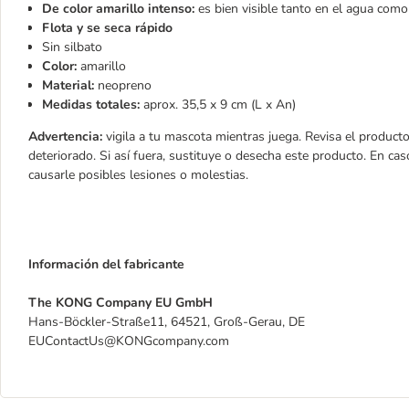
De color amarillo intenso:
es bien visible tanto en el agua como 
Flota y se seca rápido
Sin silbato
Color:
amarillo
Material:
neopreno
Medidas totales:
aprox. 35,5 x 9 cm (L x An)
Advertencia:
vigila a tu mascota mientras juega. Revisa el product
deteriorado. Si así fuera, sustituye o desecha este producto. En cas
causarle posibles lesiones o molestias.
Información del fabricante
The KONG Company EU GmbH
Hans-Böckler-Straße11, 64521, Groß-Gerau, DE
EUContactUs@KONGcompany.com