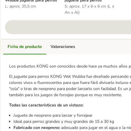
Wubba juguete para perros
juguete para perros
L: aprox. 35,5 cm
S: aprox. 17 x 6 x 6 cm (L x
An x Al)
Ficha de producto
Valoraciones
Los productos KONG son conocidos desde hace ya muchos años po
El juguete para perros KONG Wet Wubba fue diseñado pensando en 
colores vivos o fluorescentes para que fuera fácil divisarlo inc
"cola" o tiras de neopreno para poder lanzarlo con facilidad. Es un 
también para los juegos de forcejeo porque es muy resistente.
Todas las características de un vistazo:
Juguete de neopreno para lanzar y forcejear
Ideal para perros grandes y muy grandes de 15 a 30 kg
Fabricado con neopreno:
adecuado para jugar en el agua o la ni