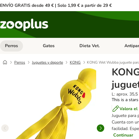
ENVÍO GRATIS desde 49 € | Solo 1,99 € a partir de 29 €
Perros
Gatos
Dieta Vet.
Antipar
Menú de categoria abierto: Perros
Menú de categoria abierto: Gatos
Menú de ca
Perros
Juguetes y deporte
KONG
KONG Wet Wubba juguete para
KONG
jugue
L: aprox. 35,5
This is a stars
Valora el
Juguete para p
Cuenta con un
facilidad. Esp
Continuar