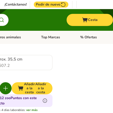
¡Contáctanos!
Pedir de nuevo
Cesta
ros animales
Top Marcas
% Ofertas
: Roedores y +
de categoria abierto: Pájaros
Menú de categoria abierto: Otros animales
Menú de categoria abie
prox. 35,5 cm
607.2
Añadir
Añadir
a la
a la
cesta
cesta
12 zooPuntos con este
cto
-4 días laborables:
ver más