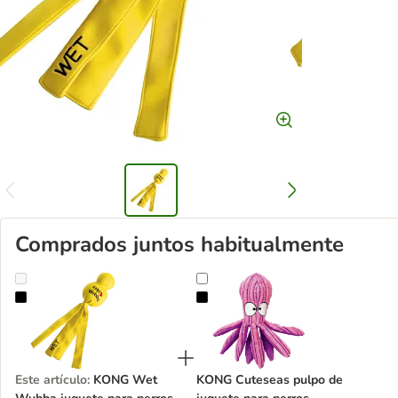
Comprados juntos habitualmente
KONG Wet Wubba juguete para perros
KONG Cuteseas pulpo de juguete 
Este artículo
:
KONG Wet
KONG Cuteseas pulpo de