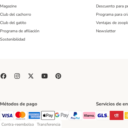
Magazine
Descuento para p
Club del cachorro
Programa para cr
Club del gatito
Ventajas de zoopl
Programa de afiliación
Newsletter
Sostenibilidad
Métodos de pago
Servicios de e
GLS Ship
CT
Visa Payment Method
Mastercard Payment Method
American Express Payment Method
Apple Pay Payment Method
Google Pay Payment Method
PayPal Payment Method
Klarna Payment Method
Contra-reembolso
Transferencia
Contra-reembolso Payment Method
Transferencia Payment Method