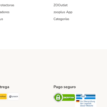
rotectoras
ZOOutlet
iadores
zooplus App
us
Categorías
ntrega
Pago seguro
ping Method
TExpress Shipping Method
InPost Shipping Method
paack Shipping Method
Security
Securit