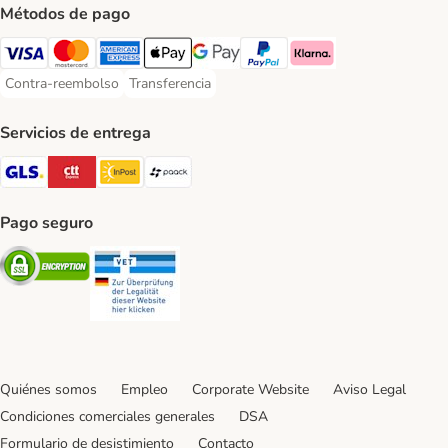
Métodos de pago
Visa Payment Method
Mastercard Payment Method
American Express Payment Method
Apple Pay Payment Method
Google Pay Payment Method
PayPal Payment Method
Klarna Payment Method
Contra-reembolso
Transferencia
Contra-reembolso Payment Method
Transferencia Payment Method
Servicios de entrega
GLS Shipping Method
CTTExpress Shipping Method
InPost Shipping Method
paack Shipping Method
Pago seguro
Security
Security
Quiénes somos
Empleo
Corporate Website
Aviso Legal
Condiciones comerciales generales
DSA
Formulario de desistimiento
Contacto