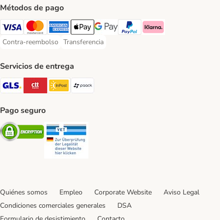
Métodos de pago
Visa Payment Method
Mastercard Payment Method
American Express Payment Method
Apple Pay Payment Method
Google Pay Payment Method
PayPal Payment Method
Klarna Payment Method
Contra-reembolso
Transferencia
Contra-reembolso Payment Method
Transferencia Payment Method
Servicios de entrega
GLS Shipping Method
CTTExpress Shipping Method
InPost Shipping Method
paack Shipping Method
Pago seguro
Security
Security
Quiénes somos
Empleo
Corporate Website
Aviso Legal
Condiciones comerciales generales
DSA
Formulario de desistimiento
Contacto