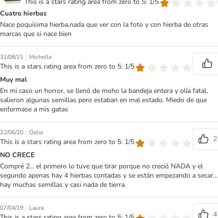
This is a stars rating area from zero to 5: 1/5
Cuatro hierbas
Nace poquísima hierba,nada que ver con la foto y con hierba de otras
marcas que si nace bien
|
31/08/21
Michelle
This is a stars rating area from zero to 5: 1/5
Muy mal
En mi caso un horror, se llenó de moho la bandeja entera y olía fatal,
salieron algunas semillas pero estaban en mal estado. Miedo de que
enfermase a mis gatas
|
22/06/20
Delia
2
This is a stars rating area from zero to 5: 1/5
NO CRECE
Compré 2... el primero lo tuve que tirar porque no creció NADA y el
segundo apenas hay 4 hierbas contadas y se están empezando a secar...
hay muchas semillas y casi nada de tierra.
|
07/04/19
Laura
4
This is a stars rating area from zero to 5: 1/5