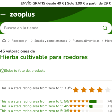
ENVÍO GRATIS desde 49 € | Solo 1,99 € a partir de 29 €
Menú
Buscar
productos
Roedores y +
Snacks y complementos
Plantas alimenticias
Hierb
45 valoraciones de
Hierba cultivable para roedores
Sube tu foto del producto
This is a stars rating area from zero to 5: 3.9/5
This is a stars rating area from zero to 5: 5/5
(
24
)
This is a stars rating area from zero to 5: 4/5
(
11
)
This is a stars rating area from zero to 5: 3/5
(
1
)