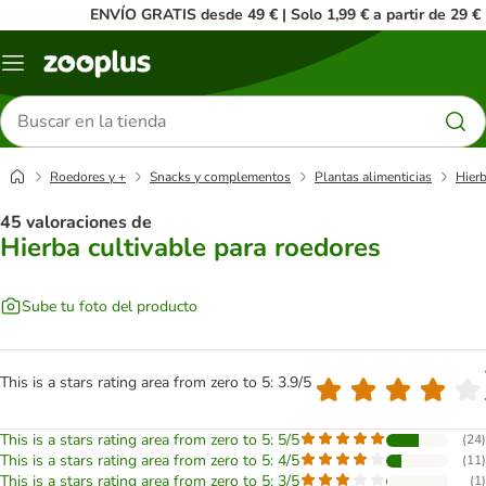
ENVÍO GRATIS desde 49 € | Solo 1,99 € a partir de 29 €
Menú
Buscar
productos
Roedores y +
Snacks y complementos
Plantas alimenticias
Hierb
45 valoraciones de
Hierba cultivable para roedores
Sube tu foto del producto
This is a stars rating area from zero to 5: 3.9/5
This is a stars rating area from zero to 5: 5/5
(
24
)
This is a stars rating area from zero to 5: 4/5
(
11
)
This is a stars rating area from zero to 5: 3/5
(
1
)