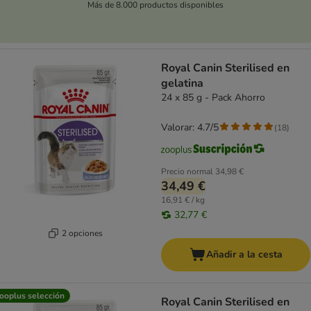
Más de 8.000 productos disponibles
Royal Canin Sterilised en
gelatina
24 x 85 g - Pack Ahorro
Valorar: 4.7/5
(
18
)
Precio normal
34,98 €
34,49 €
16,91 € / kg
32,77 €
2 opciones
Añadir a la cesta
ooplus selección
Royal Canin Sterilised en