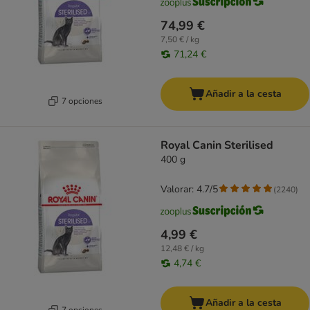
74,99 €
7,50 € / kg
71,24 €
Añadir a la cesta
7 opciones
Royal Canin Sterilised
400 g
Valorar: 4.7/5
(
2240
)
4,99 €
12,48 € / kg
4,74 €
Añadir a la cesta
7 opciones