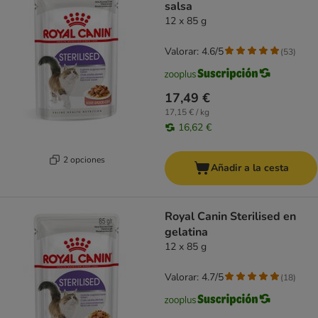
salsa
12 x 85 g
Valorar: 4.6/5
(
53
)
17,49 €
17,15 € / kg
16,62 €
2 opciones
Añadir a la cesta
Royal Canin Sterilised en
gelatina
12 x 85 g
Valorar: 4.7/5
(
18
)