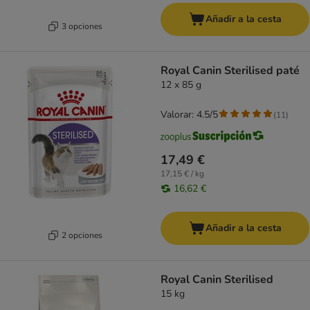
Añadir a la cesta
3 opciones
Royal Canin Sterilised paté
12 x 85 g
Valorar: 4.5/5
(
11
)
17,49 €
17,15 € / kg
16,62 €
Añadir a la cesta
2 opciones
Royal Canin Sterilised
15 kg