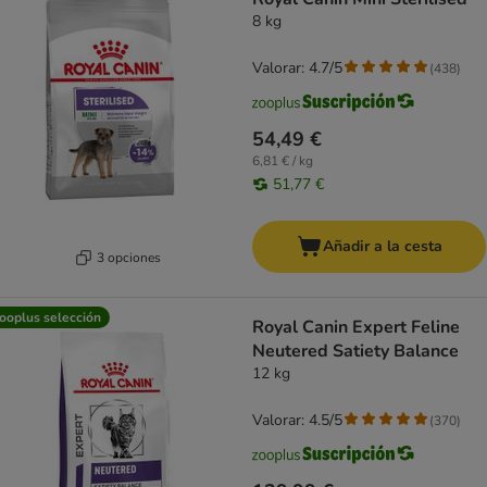
8 kg
Valorar: 4.7/5
(
438
)
54,49 €
6,81 € / kg
51,77 €
Añadir a la cesta
3 opciones
ooplus selección
Royal Canin Expert Feline
Neutered Satiety Balance
12 kg
Valorar: 4.5/5
(
370
)