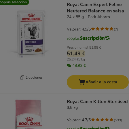
ooplus selección
Royal Canin Expert Feline
Neutered Balance en salsa
24 x 85 g - Pack Ahorro
Valorar: 4.9/5
(
7
)
Precio normal
51,98 €
51,49 €
25,24 € / kg
48,92 €
2 opciones
Añadir a la cesta
Royal Canin Kitten Sterilised
3,5 kg
Valorar: 4.7/5
(
599
)