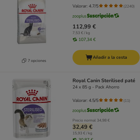
Valorar: 4.7/5
(
2240
)
112,99 €
7,53 € / kg
107,34 €
Añadir a la cesta
7 opciones
Royal Canin Sterilised paté
24 x 85 g - Pack Ahorro
Valorar: 4.5/5
(
11
)
Precio normal
34,98 €
32,49 €
15,93 € / kg
30,87 €