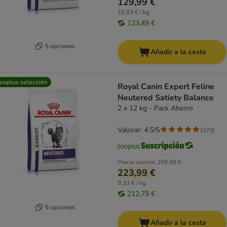
129,99 €
10,83 € / kg
123,49 €
5 opciones
Añadir a la cesta
ooplus selección
Royal Canin Expert Feline
Neutered Satiety Balance
2 x 12 kg - Pack Ahorro
Valorar: 4.5/5
(
370
)
Precio normal
259,98 €
223,99 €
9,33 € / kg
212,79 €
5 opciones
Añadir a la cesta