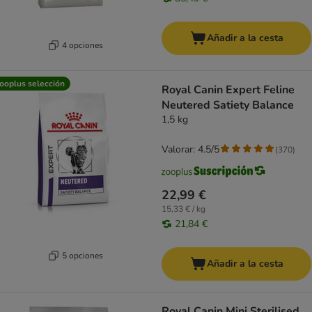
Añadir a la cesta
4 opciones
ooplus selección
Royal Canin Expert Feline
Neutered Satiety Balance
1,5 kg
Valorar: 4.5/5
(
370
)
22,99 €
15,33 € / kg
21,84 €
5 opciones
Añadir a la cesta
Royal Canin Mini Sterilised