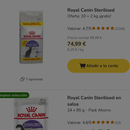
product items have been changed
Royal Canin Sterilised
Oferta: 10 + 2 kg ¡gratis!
Valorar: 4.7/5
(
2240
)
Precio normal
89,99 €
74,99 €
6,25 € / kg
Añadir a la cesta
7 opciones
ooplus selección
Royal Canin Sterilised en
salsa
24 x 85 g - Pack Ahorro
Valorar: 4.6/5
(
53
)