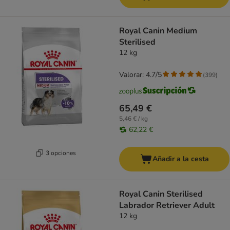
Royal Canin Medium
Sterilised
12 kg
Valorar: 4.7/5
(
399
)
65,49 €
5,46 € / kg
62,22 €
3 opciones
Añadir a la cesta
Royal Canin Sterilised
Labrador Retriever Adult
12 kg