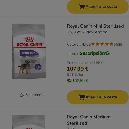
Añadir a la cesta
Royal Canin Mini Sterilised
2 x 8 kg - Pack Ahorro
Valorar: 4.7/5
(
438
)
Precio normal
108,98 €
107,99 €
6,75 € / kg
102,59 €
3 opciones
Añadir a la cesta
Royal Canin Medium
Sterilised