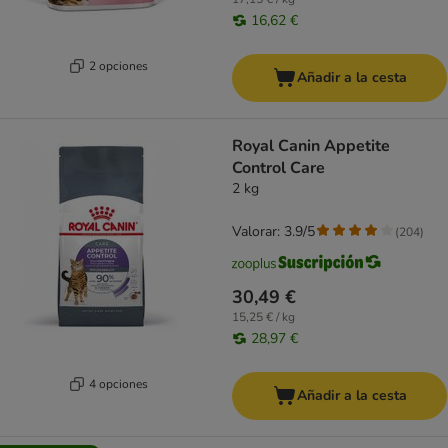
16,62 €
2 opciones
Añadir a la cesta
Royal Canin Appetite
Control Care
2 kg
Valorar: 3.9/5
(
204
)
30,49 €
15,25 € / kg
28,97 €
4 opciones
Añadir a la cesta