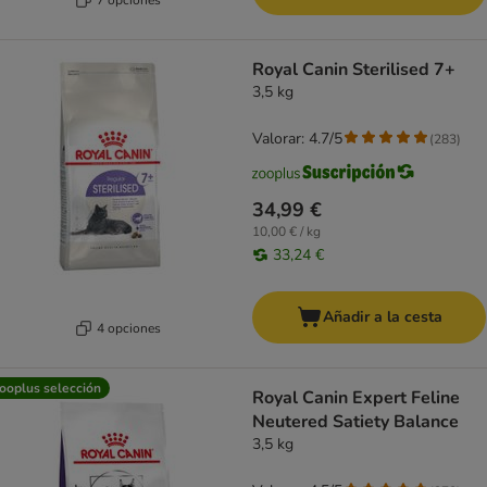
Royal Canin Sterilised 7+
3,5 kg
Valorar: 4.7/5
(
283
)
34,99 €
10,00 € / kg
33,24 €
Añadir a la cesta
4 opciones
ooplus selección
Royal Canin Expert Feline
Neutered Satiety Balance
3,5 kg