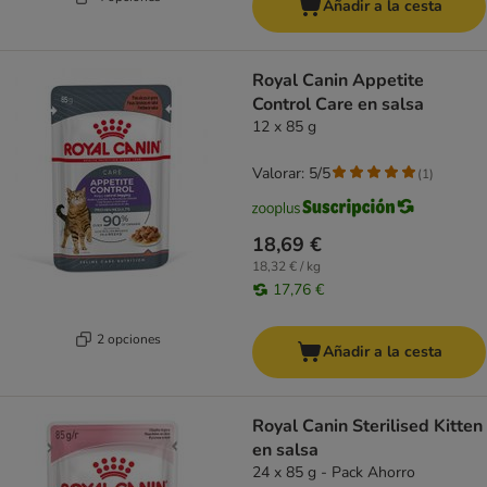
Añadir a la cesta
Royal Canin Appetite
Control Care en salsa
12 x 85 g
Valorar: 5/5
(
1
)
18,69 €
18,32 € / kg
17,76 €
2 opciones
Añadir a la cesta
Royal Canin Sterilised Kitten
en salsa
24 x 85 g - Pack Ahorro