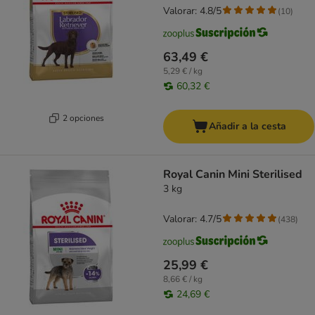
Valorar: 4.8/5
(
10
)
63,49 €
5,29 € / kg
60,32 €
2 opciones
Añadir a la cesta
Royal Canin Mini Sterilised
3 kg
Valorar: 4.7/5
(
438
)
25,99 €
8,66 € / kg
24,69 €