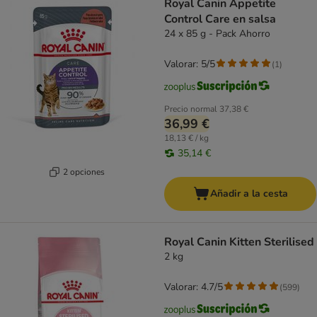
Royal Canin Appetite
Control Care en salsa
24 x 85 g - Pack Ahorro
Valorar: 5/5
(
1
)
Precio normal
37,38 €
36,99 €
18,13 € / kg
35,14 €
2 opciones
Añadir a la cesta
Royal Canin Kitten Sterilised
2 kg
Valorar: 4.7/5
(
599
)