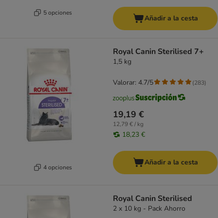
5 opciones
Añadir a la cesta
Royal Canin Sterilised 7+
1,5 kg
Valorar: 4.7/5
(
283
)
19,19 €
12,79 € / kg
18,23 €
Añadir a la cesta
4 opciones
Royal Canin Sterilised
2 x 10 kg - Pack Ahorro