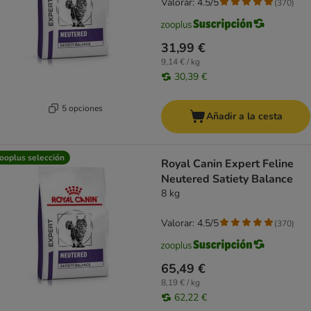
Valorar: 4.5/5
(
370
)
31,99 €
9,14 € / kg
30,39 €
5 opciones
Añadir a la cesta
ooplus selección
Royal Canin Expert Feline
Neutered Satiety Balance
8 kg
Valorar: 4.5/5
(
370
)
65,49 €
8,19 € / kg
62,22 €