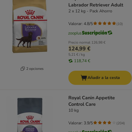
Labrador Retriever Adult
2 x 12 kg - Pack Ahorro
Valorar: 4.8/5
(
10
)
Precio normal
126,98 €
124,99 €
5,21 € / kg
118,74 €
2 opciones
Añadir a la cesta
Royal Canin Appetite
Control Care
10 kg
Valorar: 3.9/5
(
204
)