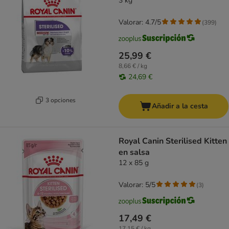
3 kg
Valorar: 4.7/5
(
399
)
25,99 €
8,66 € / kg
24,69 €
3 opciones
Añadir a la cesta
Royal Canin Sterilised Kitten
en salsa
12 x 85 g
Valorar: 5/5
(
3
)
17,49 €
17,15 € / kg