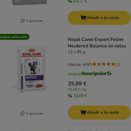
63,17 €
Añadir a la cesta
2 opciones
ooplus selección
Royal Canin Expert Feline
Neutered Balance en salsa
12 x 85 g
Valorar: 4.9/5
(
7
)
25,99 €
25,48 € / kg
24,69 €
Añadir a la cesta
2 opciones