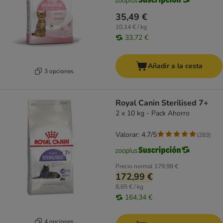
35,49 €
10,14 € / kg
33,72 €
Añadir a la cesta
3 opciones
Royal Canin Sterilised 7+
2 x 10 kg - Pack Ahorro
Valorar: 4.7/5
(
283
)
Precio normal
179,98 €
172,99 €
8,65 € / kg
164,34 €
4 opciones