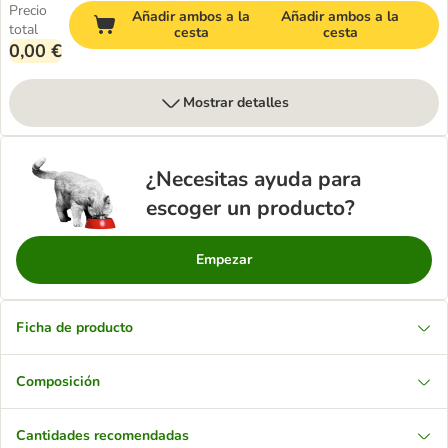
Precio
Añadir ambos a la
Añadir ambos a la
total
cesta
cesta
0,00 €
Mostrar detalles
¿Necesitas ayuda para
escoger un producto?
Empezar
Ficha de producto
Composición
Cantidades recomendadas