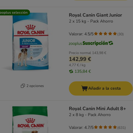
ooplus selección
Royal Canin Giant Junior
2 x 15 kg - Pack Ahorro
Valorar: 4.5/5
(
30
)
Precio normal
143,98 €
142,99 €
4,77 € / kg
135,84 €
2 opciones
Añadir a la cesta
Royal Canin Mini Adult 8+
2 x 8 kg - Pack Ahorro
Valorar: 4.7/5
(
631
)