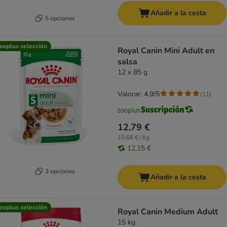
Añadir a la cesta
5 opciones
ooplus selección
Royal Canin Mini Adult en
salsa
12 x 85 g
Valorar: 4.9/5
(
11
)
12,79 €
10,66 € / kg
12,15 €
3 opciones
Añadir a la cesta
ooplus selección
Royal Canin Medium Adult
15 kg