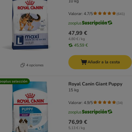
10 kg
Valorar: 4.7/5
(
641
)
47,99 €
4,80 € / kg
45,59 €
Añadir a la cesta
4 opciones
ooplus selección
Royal Canin Giant Puppy
15 kg
Valorar: 4.9/5
(
34
)
76,99 €
5,13 € / kg