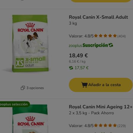
Royal Canin X-Small Adult
3 kg
Valorar: 4.8/5
(
404
)
18,49 €
6,16 € / kg
17,57 €
Añadir a la cesta
3 opciones
ooplus selección
Royal Canin Mini Ageing 12+
2 x 3,5 kg - Pack Ahorro
Valorar: 4.8/5
(
229
)