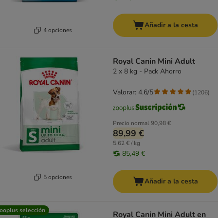
Añadir a la cesta
4 opciones
Royal Canin Mini Adult
2 x 8 kg - Pack Ahorro
Valorar: 4.6/5
(
1206
)
Precio normal
90,98 €
89,99 €
5,62 € / kg
85,49 €
5 opciones
Añadir a la cesta
ooplus selección
Royal Canin Mini Adult en