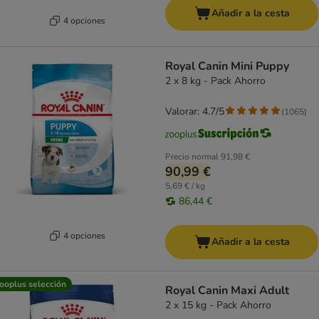
Añadir a la cesta
4 opciones
Royal Canin Mini Puppy
2 x 8 kg - Pack Ahorro
Valorar: 4.7/5
(
1065
)
Precio normal
91,98 €
90,99 €
5,69 € / kg
86,44 €
4 opciones
Añadir a la cesta
ooplus selección
Royal Canin Maxi Adult
2 x 15 kg - Pack Ahorro