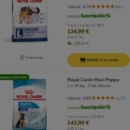
Valorar: 4.7/5
(
641
)
Precio normal
137,98 €
134,99 €
4,50 € / kg
128,24 €
4 opciones
Añadir a la cesta
ooplus selección
Royal Canin Maxi Puppy
2 x 15 kg - Pack Ahorro
Valorar: 4.6/5
(
1273
)
Precio normal
145,98 €
143,99 €
4,80 € / kg