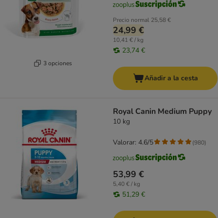
Precio normal
25,58 €
24,99 €
10,41 € / kg
23,74 €
3 opciones
Añadir a la cesta
Royal Canin Medium Puppy
10 kg
Valorar: 4.6/5
(
980
)
53,99 €
5,40 € / kg
51,29 €