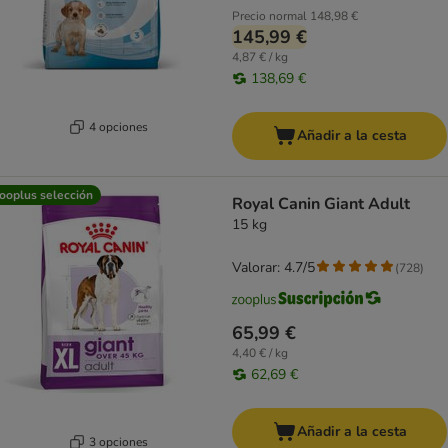
Precio normal
148,98 €
145,99 €
4,87 € / kg
138,69 €
4 opciones
Añadir a la cesta
ooplus selección
Royal Canin Giant Adult
15 kg
Valorar: 4.7/5
(
728
)
65,99 €
4,40 € / kg
62,69 €
Añadir a la cesta
3 opciones