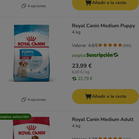
Añadir a la cesta
4 opciones
Royal Canin Medium Puppy
4 kg
Valorar: 4.6/5
(
980
)
23,99 €
6,00 € / kg
22,79 €
Añadir a la cesta
4 opciones
ooplus selección
Royal Canin Medium Adult
4 kg