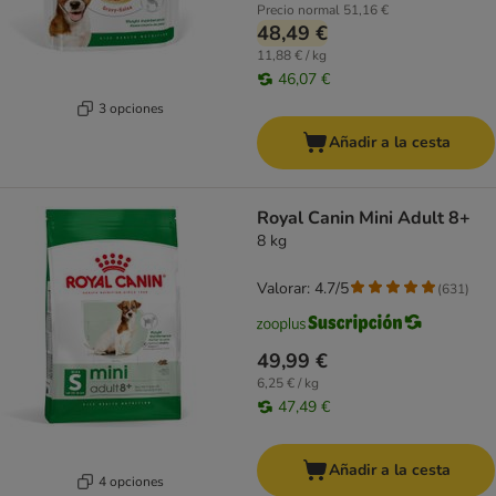
Precio normal
51,16 €
48,49 €
11,88 € / kg
46,07 €
3 opciones
Añadir a la cesta
Royal Canin Mini Adult 8+
8 kg
Valorar: 4.7/5
(
631
)
49,99 €
6,25 € / kg
47,49 €
Añadir a la cesta
4 opciones