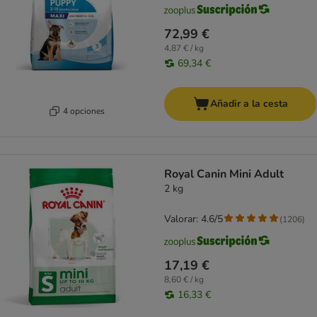
72,99 €
4,87 € / kg
69,34 €
Añadir a la cesta
4 opciones
Royal Canin Mini Adult
2 kg
Valorar: 4.6/5
(
1206
)
17,19 €
8,60 € / kg
16,33 €