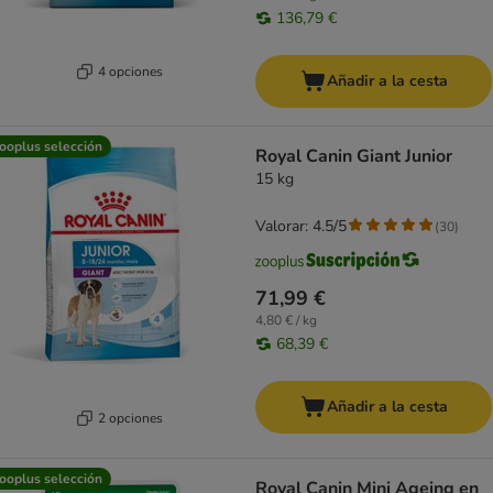
136,79 €
4 opciones
Añadir a la cesta
ooplus selección
Royal Canin Giant Junior
15 kg
Valorar: 4.5/5
(
30
)
71,99 €
4,80 € / kg
68,39 €
Añadir a la cesta
2 opciones
ooplus selección
Royal Canin Mini Ageing en