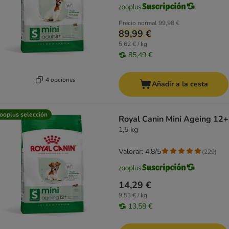
Precio normal
99,98 €
89,99 €
5,62 € / kg
85,49 €
4 opciones
Añadir a la cesta
ooplus selección
Royal Canin Mini Ageing 12+
1,5 kg
Valorar: 4.8/5
(
229
)
14,29 €
9,53 € / kg
13,58 €