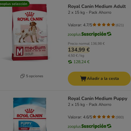
ooplus selección
Royal Canin Medium Adult
2 x 15 kg - Pack Ahorro
Valorar: 4.7/5
(
621
)
Precio normal
136,98 €
134,99 €
4,50 € / kg
128,24 €
5 opciones
Añadir a la cesta
Royal Canin Medium Puppy
2 x 15 kg - Pack Ahorro
Valorar: 4.6/5
(
980
)