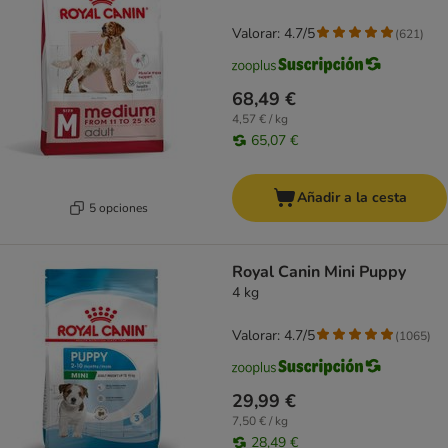
Valorar: 4.7/5
(
621
)
68,49 €
4,57 € / kg
65,07 €
Añadir a la cesta
5 opciones
Royal Canin Mini Puppy
4 kg
Valorar: 4.7/5
(
1065
)
29,99 €
7,50 € / kg
28,49 €