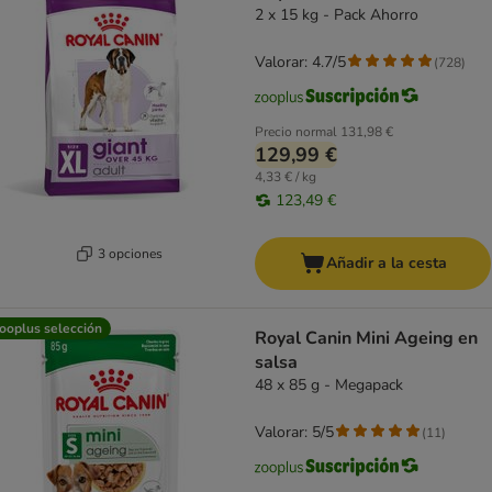
2 x 15 kg - Pack Ahorro
Valorar: 4.7/5
(
728
)
Precio normal
131,98 €
129,99 €
4,33 € / kg
123,49 €
3 opciones
Añadir a la cesta
ooplus selección
Royal Canin Mini Ageing en
salsa
48 x 85 g - Megapack
Valorar: 5/5
(
11
)