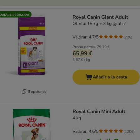
ooplus selección
Royal Canin Giant Adult
Oferta: 15 kg + 3 kg ¡gratis!
Valorar: 4.7/5
(
728
)
Precio normal
79,19 €
65,99 €
3,67 € / kg
Añadir a la cesta
3 opciones
Royal Canin Mini Adult
4 kg
Valorar: 4.6/5
(
1206
)