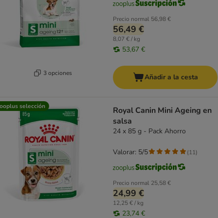
Precio normal
56,98 €
56,49 €
8,07 € / kg
53,67 €
3 opciones
Añadir a la cesta
ooplus selección
Royal Canin Mini Ageing en
salsa
24 x 85 g - Pack Ahorro
Valorar: 5/5
(
11
)
Precio normal
25,58 €
24,99 €
12,25 € / kg
23,74 €