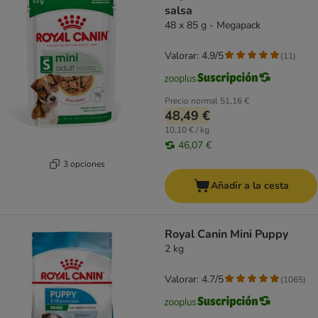
salsa
48 x 85 g - Megapack
Valorar: 4.9/5
(
11
)
Precio normal
51,16 €
48,49 €
10,10 € / kg
46,07 €
3 opciones
Añadir a la cesta
Royal Canin Mini Puppy
2 kg
Valorar: 4.7/5
(
1065
)