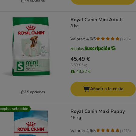
4 opciones
Royal Canin Mini Adult
8 kg
Valorar: 4.6/5
(
1206
)
45,49 €
5,69 € / kg
43,22 €
Añadir a la cesta
5 opciones
ooplus selección
Royal Canin Maxi Puppy
15 kg
Valorar: 4.6/5
(
1273
)