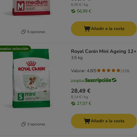
6,00 € / kg
56,99 €
Añadir a la cesta
5 opciones
ooplus selección
Royal Canin Mini Ageing 12+
3,5 kg
Valorar: 4.8/5
(
229
)
28,49 €
8,14 € / kg
27,07 €
Añadir a la cesta
3 opciones