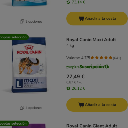
73,14 €
Añadir a la cesta
2 opciones
ooplus selección
Royal Canin Maxi Adult
4 kg
Valorar: 4.7/5
(
641
)
27,49 €
6,87 € / kg
26,12 €
Añadir a la cesta
4 opciones
ooplus selección
Royal Canin Giant Adult