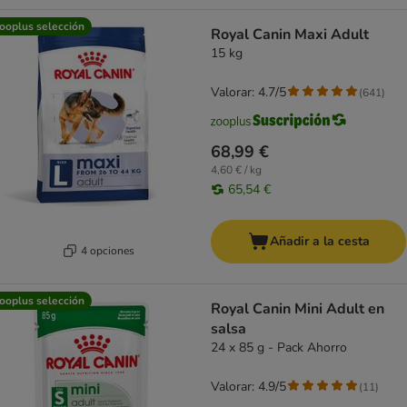
ooplus selección
Royal Canin Maxi Adult
15 kg
Valorar: 4.7/5
(
641
)
68,99 €
4,60 € / kg
65,54 €
Añadir a la cesta
4 opciones
ooplus selección
Royal Canin Mini Adult en
salsa
24 x 85 g - Pack Ahorro
Valorar: 4.9/5
(
11
)