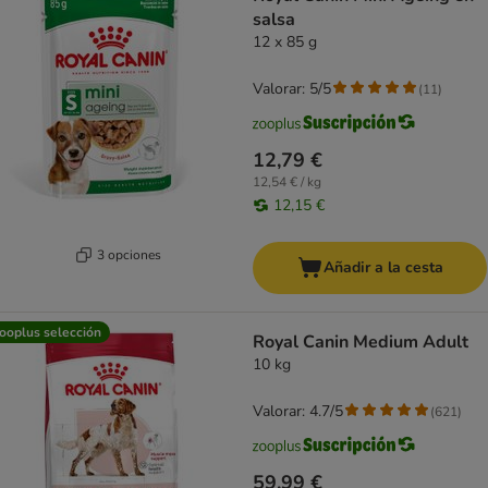
salsa
12 x 85 g
Valorar: 5/5
(
11
)
12,79 €
12,54 € / kg
12,15 €
3 opciones
Añadir a la cesta
ooplus selección
Royal Canin Medium Adult
10 kg
Valorar: 4.7/5
(
621
)
59,99 €