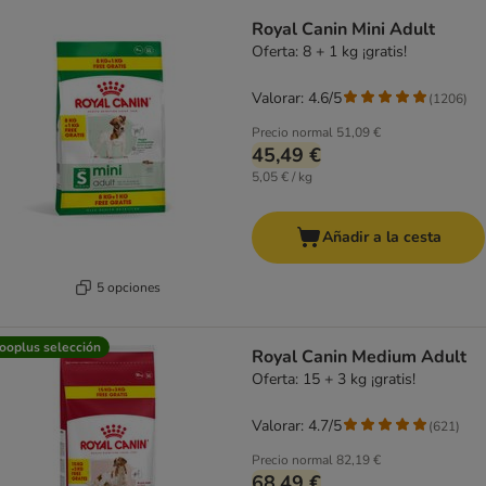
product items have been changed
Royal Canin Mini Adult
Oferta: 8 + 1 kg ¡gratis!
Valorar: 4.6/5
(
1206
)
Precio normal
51,09 €
45,49 €
5,05 € / kg
Añadir a la cesta
5 opciones
ooplus selección
Royal Canin Medium Adult
Oferta: 15 + 3 kg ¡gratis!
Valorar: 4.7/5
(
621
)
Precio normal
82,19 €
68,49 €