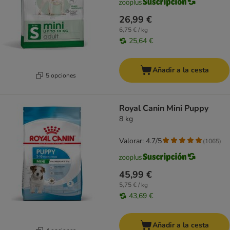
26,99 €
6,75 € / kg
25,64 €
Añadir a la cesta
5 opciones
Royal Canin Mini Puppy
8 kg
Valorar: 4.7/5
(
1065
)
45,99 €
5,75 € / kg
43,69 €
Añadir a la cesta