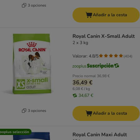
3 opciones
Añadir a la cesta
Royal Canin X-Small Adult
2 x 3 kg
Valorar: 4.8/5
(
404
)
Precio normal
36,98 €
36,49 €
6,08 € / kg
34,67 €
3 opciones
Añadir a la cesta
ooplus selección
Royal Canin Maxi Adult