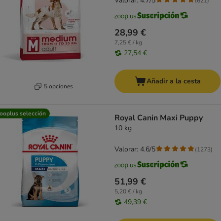
Valorar: 4.7/5
(
621
)
28,99 €
7,25 € / kg
27,54 €
Añadir a la cesta
5 opciones
ooplus selección
Royal Canin Maxi Puppy
10 kg
Valorar: 4.6/5
(
1273
)
51,99 €
5,20 € / kg
49,39 €