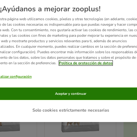
¡Ayúdanos a mejorar zooplus!
 es la nueva gama de Royal Canin formulada para aquellos perros con una sensibilidad
ientes, el tracto urinario o el aumento de peso tras la castración. Canine Care Nutri
stra página web utilizamos cookies, píxeles y otras tecnologías (en adelante, cookies
rro, que puedes combinar, ya que están disponibles tanto en pienso como en comida 
 de las cookies necesarias es indispensable para que puedas navegar y hacer comp
rros y pueden ayudarles a sentirse bien y en forma.
a web. Con tu consentimiento, nos gustaría activar las cookies de rendimiento, las c
nales y las cookies con fines de marketing para poder mejorar tu experiencia en nues
 web y mostrarte productos y servicios relevantes para ti, además de anuncios
ltados
alizados. En cualquier momento, puedes realizar cambios en la sección de preferenc
nalizar configuración). Puedes encontrar más información sobre los responsables d
iento de los datos, sobre los datos personales que tratamos y sobre el propósito de 
ve been changed
iento en la sección de preferencias.
Política de protección de datos
alizar configuración
Aceptar y continuar
Solo cookies estrictamente necesarias