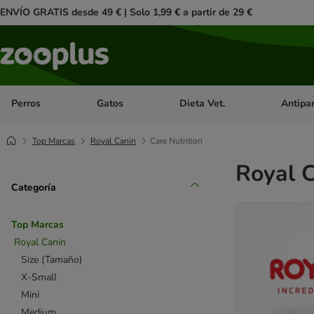
ENVÍO GRATIS desde 49 € | Solo 1,99 € a partir de 29 €
Perros
Gatos
Dieta Vet.
Antipar
Menú de categoria abierto: Perros
Menú de categoria abierto: Gatos
Menú de ca
Top Marcas
Royal Canin
Care Nutrition
Royal C
Categoría
Top Marcas
Royal Canin
Size (Tamaño)
X-Small
Mini
Medium