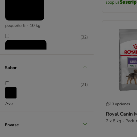
pequeño 5 - 10 kg
(
32
)
Sabor
(
21
)
mediano 11 - 25 kg
(
31
)
Ave
3 opciones
Royal Canin M
2 x 8 kg - Pack
Envase