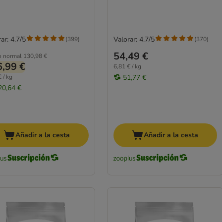
ar: 4.7/5
Valorar: 4.7/5
(
399
)
(
370
)
54,49 €
o normal
130,98 €
,99 €
6,81 € / kg
 / kg
51,77 €
20,64 €
Añadir a la cesta
Añadir a la cesta