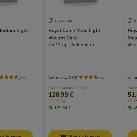
2 opciones
3
Medium Light
Royal Canin Maxi Light
Roya
Weight Care
Mou
2 x 12 kg - Pack Ahorro
48 x
Valorar: 4.7/5
Valor
(
338
)
(
14
)
Precio normal
130,98 €
Preci
128,99 €
51,
5,37 € / kg
12,62
122,54 €
4
 a la cesta
Añadir a la cesta