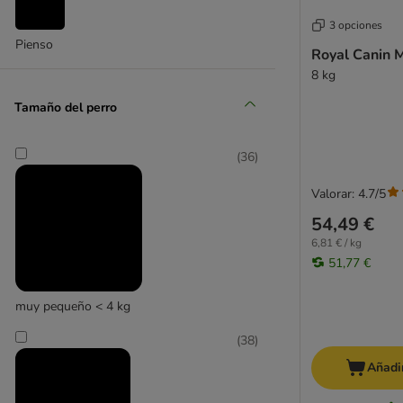
Indoor
3 opciones
Pienso
Outdoor
Royal Canin M
Care Nutrition
8 kg
Exigent
Tamaño del perro
Pure Feline
Veterinary
Comida húmeda
(
36
)
Valorar: 4.7/5
Care Nutrition
54,49 €
Dietas veterinarias
6,81 € / kg
Light
51,77 €
Esterilizados
Sensible / Digestive Care
muy pequeño < 4 kg
Piel y pelo
Urinario
(
38
)
Dental
Añadir