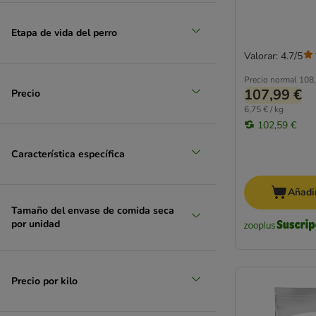
grande 26 - 45 kg
Etapa de vida del perro
(
16
)
Valorar: 4.7/5
Precio normal
108,
107,99 €
Precio
6,75 € / kg
102,59 €
Característica específica
muy grande > 45 kg
Añadir
Tamaño del envase de comida seca
por unidad
Precio por kilo