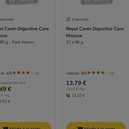
 opciones
3 opciones
l Canin Digestive Care
Royal Canin Digestive Care
sse
Mousse
 85 g - Pack Ahorro
12 x 85 g
ar: 4/5
Valorar: 4/5
(
5
)
(
5
)
13,79 €
o normal
55,16 €
49 €
13,52 € / kg
 € / kg
13,10 €
8,92 €
Añadir a la cesta
Añadir a la cesta