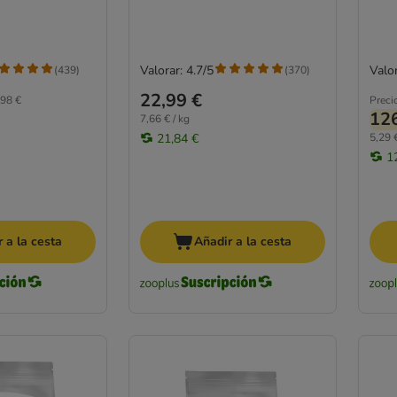
Valorar: 4.7/5
Valor
(
439
)
(
370
)
22,99 €
98 €
Preci
126
7,66 € / kg
21,84 €
5,29 €
1
 a la cesta
Añadir a la cesta