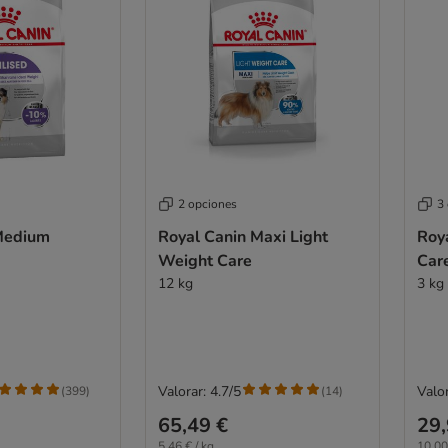
2 opciones
3
Medium
Royal Canin Maxi Light
Roya
Weight Care
Car
12 kg
3 kg
Valorar: 4.7/5
Valor
(
399
)
(
14
)
65,49 €
29,
5,46 € / kg
10,00