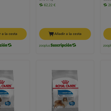
62,22 €
2
 a la cesta
Añadir a la cesta