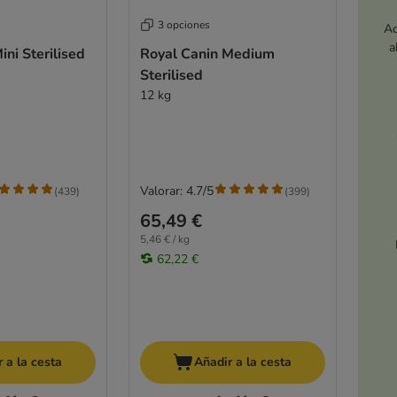
3 opciones
Ac
a
ini Sterilised
Royal Canin Medium
Sterilised
12 kg
Valorar: 4.7/5
(
439
)
(
399
)
65,49 €
5,46 € / kg
62,22 €
 a la cesta
Añadir a la cesta