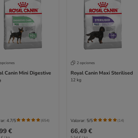
 opciones
2 opciones
l Canin Mini Digestive
Royal Canin Maxi Sterilised
e
12 kg
ar: 4.7/5
Valorar: 5/5
(
654
)
(
14
)
99 €
66,49 €
 € / kg
5,54 € / kg