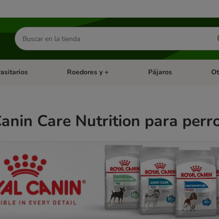
Buscar
productos
asitarios
Roedores y +
Pájaros
Ot
tegoria abierto: Dieta Vet.
Menú de categoria abierto: Antiparasitarios
Menú de categoria abierto
Menú 
anin Care Nutrition para perr