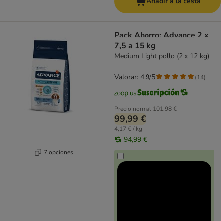
Añadir a la cesta
Pack Ahorro: Advance 2 x
7,5 a 15 kg
Medium Light pollo (2 x 12 kg)
Valorar: 4.9/5
(
14
)
Precio normal
101,98 €
99,99 €
4,17 € / kg
94,99 €
7 opciones