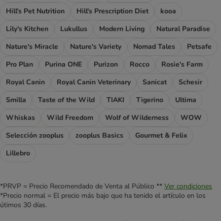
Hill's Pet Nutrition
Hill's Prescription Diet
kooa
Lily's Kitchen
Lukullus
Modern Living
Natural Paradise
Nature's Miracle
Nature's Variety
Nomad Tales
Petsafe
Pro Plan
Purina ONE
Purizon
Rocco
Rosie's Farm
Royal Canin
Royal Canin Veterinary
Sanicat
Schesir
Smilla
Taste of the Wild
TIAKI
Tigerino
Ultima
Whiskas
Wild Freedom
Wolf of Wilderness
WOW
Selección zooplus
zooplus Basics
Gourmet & Felix
Lillebro
*PRVP = Precio Recomendado de Venta al Público **
Ver condiciones
*Precio normal = El precio más bajo que ha tenido el artículo en los
útimos 30 días.