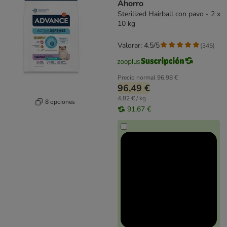
Ahorro
Sterilized Hairball con pavo - 2 x
10 kg
Valorar: 4.5/5
(
345
)
Precio normal
96,98 €
96,49 €
4,82 € / kg
8 opciones
91,67 €