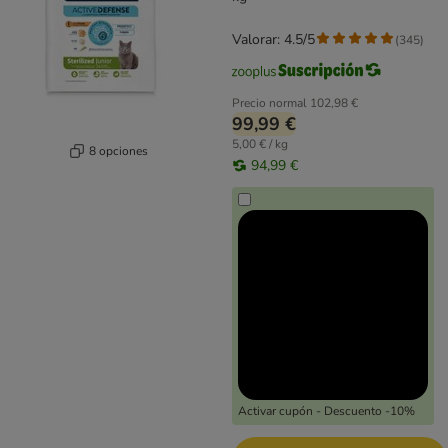
Valorar: 4.5/5
(
345
)
Precio normal
102,98 €
99,99 €
5,00 € / kg
8 opciones
94,99 €
Activar cupón - Descuento -10%