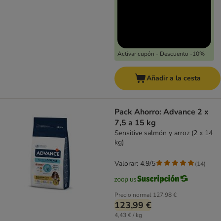
Activar cupón - Descuento -10%
Añadir a la cesta
Pack Ahorro: Advance 2 x
7,5 a 15 kg
Sensitive salmón y arroz (2 x 14
kg)
Valorar: 4.9/5
(
14
)
Precio normal
127,98 €
123,99 €
4,43 € / kg