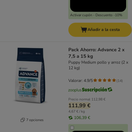
Activar cupón - Descuento -10%
Añadir a la cesta
Pack Ahorro: Advance 2 x
7,5 a 15 kg
Puppy Medium pollo y arroz (2 x
12 kg)
Valorar: 4.9/5
(
14
)
Precio normal
112,98 €
111,99 €
4,67 € / kg
106,39 €
7 opciones