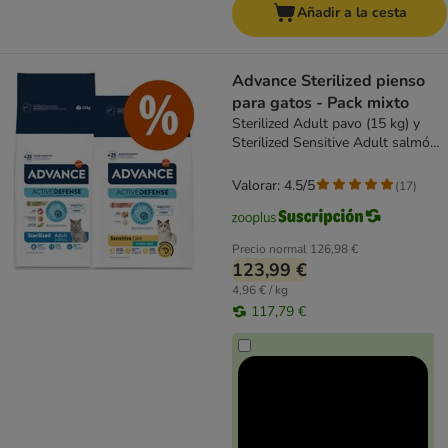
Añadir a la cesta
Advance Sterilized pienso
para gatos - Pack mixto
Sterilized Adult pavo (15 kg) y
Sterilized Sensitive Adult salmón
(10 kg)
Valorar: 4.5/5
(
17
)
Precio normal
126,98 €
123,99 €
4,96 € / kg
117,79 €