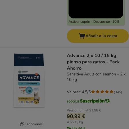
Activar cupón - Descuento -10%
Añadir a la cesta
Advance 2 x 10 / 15 kg
pienso para gatos - Pack
Ahorro
Sensitive Adult con salmón - 2 x
10 kg
Valorar: 4.5/5
(
345
)
Precio normal
91,98 €
90,99 €
4,55 € / kg
8 opciones
86,44 €