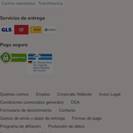
Contra-reembolso
Transferencia
Contra-reembolso Payment Method
Transferencia Payment Method
Servicios de entrega
GLS Shipping Method
CTTExpress Shipping Method
InPost Shipping Method
paack Shipping Method
Pago seguro
Security
Security
Quiénes somos
Empleo
Corporate Website
Aviso Legal
Condiciones comerciales generales
DSA
Formulario de desistimiento
Contacto
Gastos de envío y plazo de entrega
Formas de pago
Programa de afiliación
Protección de datos