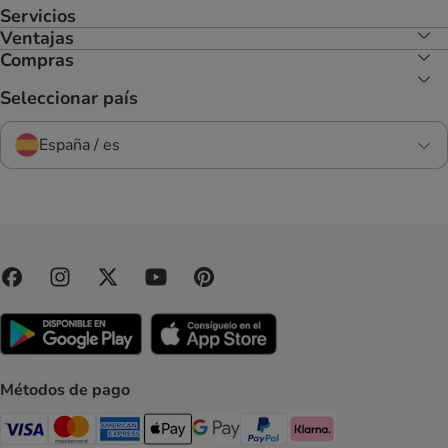
Servicios
Ventajas
Compras
Seleccionar país
España / es
Métodos de pago
Visa Payment Method
Mastercard Payment Method
American Express Payment Method
Apple Pay Payment Method
Google Pay Payment Method
PayPal Payment Method
Klarna Payment Method