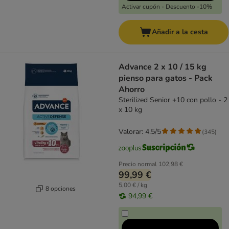
Activar cupón - Descuento -10%
Añadir a la cesta
Advance 2 x 10 / 15 kg
pienso para gatos - Pack
Ahorro
Sterilized Senior +10 con pollo - 2
x 10 kg
Valorar: 4.5/5
(
345
)
Precio normal
102,98 €
99,99 €
5,00 € / kg
8 opciones
94,99 €