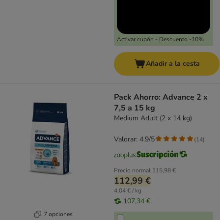
Activar cupón - Descuento -10%
Añadir a la cesta
Pack Ahorro: Advance 2 x
7,5 a 15 kg
Medium Adult (2 x 14 kg)
Valorar: 4.9/5
(
14
)
Precio normal
115,98 €
112,99 €
4,04 € / kg
107,34 €
7 opciones