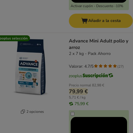
Activar cupón - Descuento -10%
Añadir a la cesta
ooplus selección
Advance Mini Adult pollo y
arroz
2 x 7 kg - Pack Ahorro
Valorar: 4.7/5
(
27
)
Precio normal
82,98 €
79,99 €
5,71 € / kg
75,99 €
2 opciones