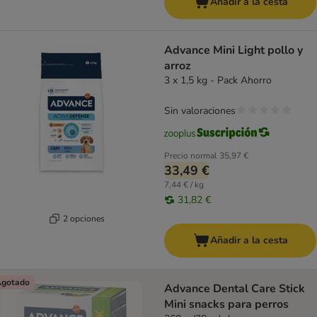
Añadir a la cesta
Advance Mini Light pollo y
arroz
3 x 1,5 kg - Pack Ahorro
Sin valoraciones
Precio normal
35,97 €
33,49 €
7,44 € / kg
31,82 €
2 opciones
Añadir a la cesta
gotado
Advance Dental Care Stick
Mini snacks para perros