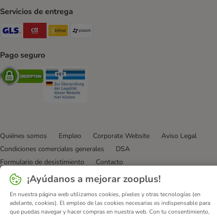
Servicios de entrega
GLS Shipping Method
CTTExpress Shipping Method
InPost Shipping Method
paack Shipping Method
Pago seguro
Security
Security
Quiénes somos
Empleo
Corporate Website
Aviso Legal
Condiciones comerciales generales
DSA
Formulario de desistimiento
Contacto
Gastos de envío y plazo de entrega
Formas de pago
¡Ayúdanos a mejorar zooplus!
Programa de afiliación
Protección de datos
En nuestra página web utilizamos cookies, píxeles y otras tecnologías (en
Declaración de accesibilidad
adelante, cookies). El empleo de las cookies necesarias es indispensable para
que puedas navegar y hacer compras en nuestra web. Con tu consentimiento,