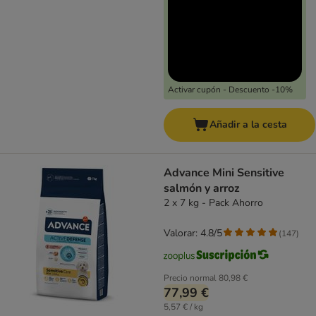
Activar cupón - Descuento -10%
Añadir a la cesta
Advance Mini Sensitive
salmón y arroz
2 x 7 kg - Pack Ahorro
Valorar: 4.8/5
(
147
)
Precio normal
80,98 €
77,99 €
5,57 € / kg