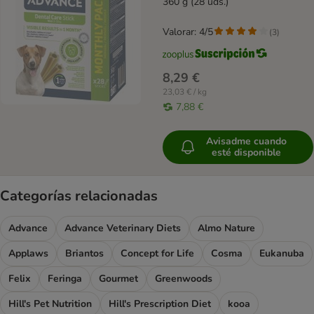
360 g (28 uds.)
Valorar: 4/5
(
3
)
8,29 €
23,03 € / kg
7,88 €
Avisadme cuando
esté disponible
Categorías relacionadas
Advance
Advance Veterinary Diets
Almo Nature
Applaws
Briantos
Concept for Life
Cosma
Eukanuba
Felix
Feringa
Gourmet
Greenwoods
Hill's Pet Nutrition
Hill's Prescription Diet
kooa