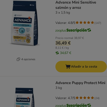
Advance Mini Sensitive
salmón y arroz
3 x 1,5 kg
Valorar: 4.8/5
(
147
)
Precio normal
38,97 €
36,49 €
8,11 € / kg
34,67 €
4 opciones
Añadir a la cesta
Advance Puppy Protect Mini
3 kg
Valorar: 4.7/5
(
24
)