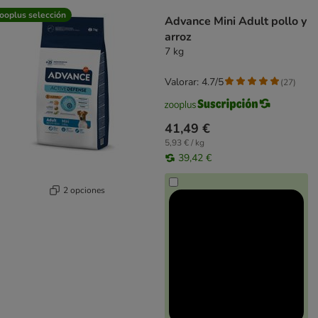
product items have been changed
ooplus selección
Advance Mini Adult pollo y
arroz
7 kg
Valorar: 4.7/5
(
27
)
41,49 €
5,93 € / kg
39,42 €
2 opciones