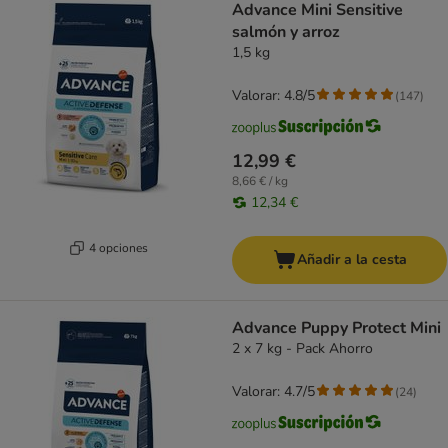
Advance Mini Sensitive
salmón y arroz
1,5 kg
Valorar: 4.8/5
(
147
)
12,99 €
8,66 € / kg
12,34 €
4 opciones
Añadir a la cesta
Advance Puppy Protect Mini
2 x 7 kg - Pack Ahorro
Valorar: 4.7/5
(
24
)