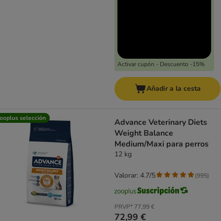
Activar cupón - Descuento -15%
Añadir a la cesta
ooplus selección
Advance Veterinary Diets
Weight Balance
Medium/Maxi para perros
12 kg
Valorar: 4.7/5
(
995
)
PRVP*
77,99 €
72,99 €