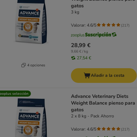
gatos
3 kg
Valorar: 4.6/5
(
217
)
28,99 €
9,66 € / kg
27,54 €
4 opciones
Añadir a la cesta
ooplus selección
Advance Veterinary Diets
Weight Balance pienso para
gatos
2 x 8 kg - Pack Ahorro
Valorar: 4.6/5
(
217
)