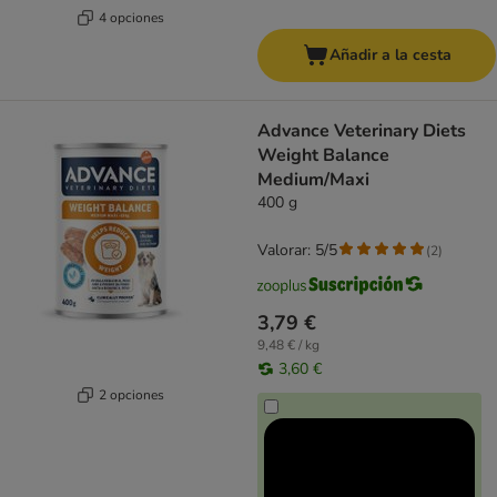
4 opciones
Añadir a la cesta
Advance Veterinary Diets
Weight Balance
Medium/Maxi
400 g
Valorar: 5/5
(
2
)
3,79 €
9,48 € / kg
3,60 €
2 opciones