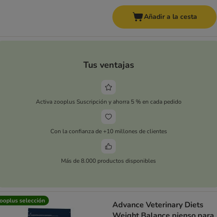
Añadir a la cesta
Tus ventajas
Activa zooplus Suscripción y ahorra 5 % en cada pedido
Con la confianza de +10 millones de clientes
Más de 8.000 productos disponibles
ooplus selección
Advance Veterinary Diets
Weight Balance pienso para