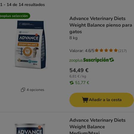
1 - 14 de 14 resultados
product items have been changed
ooplus selección
Advance Veterinary Diets
Weight Balance pienso para
gatos
8 kg
Valorar: 4.6/5
(
217
)
54,49 €
6,81 € / kg
51,77 €
4 opciones
Añadir a la cesta
Advance Veterinary Diets
Weight Balance
Medium/Maxi