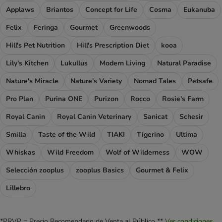
Applaws
Briantos
Concept for Life
Cosma
Eukanuba
Felix
Feringa
Gourmet
Greenwoods
Hill's Pet Nutrition
Hill's Prescription Diet
kooa
Lily's Kitchen
Lukullus
Modern Living
Natural Paradise
Nature's Miracle
Nature's Variety
Nomad Tales
Petsafe
Pro Plan
Purina ONE
Purizon
Rocco
Rosie's Farm
Royal Canin
Royal Canin Veterinary
Sanicat
Schesir
Smilla
Taste of the Wild
TIAKI
Tigerino
Ultima
Whiskas
Wild Freedom
Wolf of Wilderness
WOW
Selección zooplus
zooplus Basics
Gourmet & Felix
Lillebro
*PRVP = Precio Recomendado de Venta al Público **
Ver condiciones