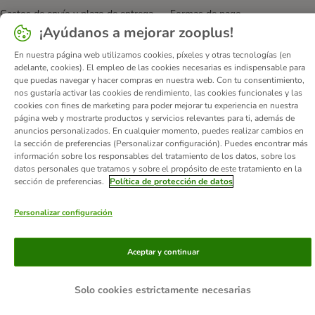
Gastos de envío y plazo de entrega
Formas de pago
¡Ayúdanos a mejorar zooplus!
Programa de afiliación
Protección de datos
Declaración de accesibilidad
En nuestra página web utilizamos cookies, píxeles y otras tecnologías (en
adelante, cookies). El empleo de las cookies necesarias es indispensable para
© zooplus SE
2026
que puedas navegar y hacer compras en nuestra web. Con tu consentimiento,
nos gustaría activar las cookies de rendimiento, las cookies funcionales y las
cookies con fines de marketing para poder mejorar tu experiencia en nuestra
página web y mostrarte productos y servicios relevantes para ti, además de
anuncios personalizados. En cualquier momento, puedes realizar cambios en
la sección de preferencias (Personalizar configuración). Puedes encontrar más
información sobre los responsables del tratamiento de los datos, sobre los
datos personales que tratamos y sobre el propósito de este tratamiento en la
sección de preferencias.
Política de protección de datos
Personalizar configuración
Aceptar y continuar
Solo cookies estrictamente necesarias