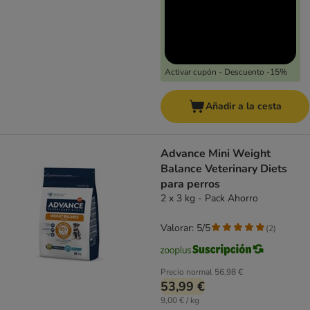
Activar cupón - Descuento -15%
Añadir a la cesta
Advance Mini Weight
Balance Veterinary Diets
para perros
2 x 3 kg - Pack Ahorro
Valorar: 5/5
(
2
)
Precio normal
56,98 €
53,99 €
9,00 € / kg