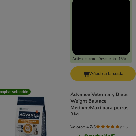
Activar cupón - Descuento -15%
Añadir a la cesta
ooplus selección
Advance Veterinary Diets
Weight Balance
Medium/Maxi para perros
3 kg
Valorar: 4.7/5
(
995
)