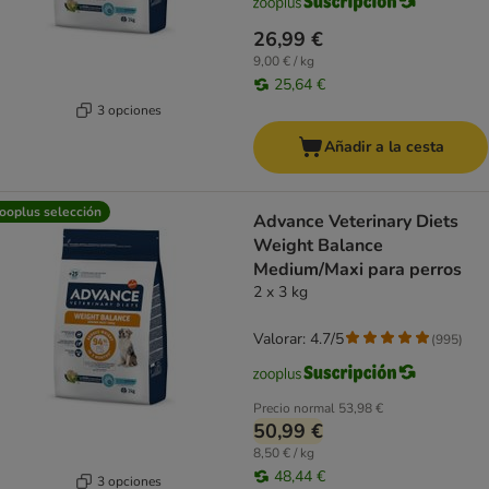
26,99 €
9,00 € / kg
25,64 €
3 opciones
Añadir a la cesta
ooplus selección
Advance Veterinary Diets
Weight Balance
Medium/Maxi para perros
2 x 3 kg
Valorar: 4.7/5
(
995
)
Precio normal
53,98 €
50,99 €
8,50 € / kg
48,44 €
3 opciones