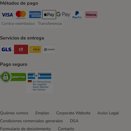
Métodos de pago
Visa Payment Method
Mastercard Payment Method
American Express Payment Method
Apple Pay Payment Method
Google Pay Payment Method
PayPal Payment Method
Klarna Payment Method
Contra-reembolso
Transferencia
Contra-reembolso Payment Method
Transferencia Payment Method
Servicios de entrega
GLS Shipping Method
CTTExpress Shipping Method
InPost Shipping Method
paack Shipping Method
Pago seguro
Security
Security
Quiénes somos
Empleo
Corporate Website
Aviso Legal
Condiciones comerciales generales
DSA
Formulario de desistimiento
Contacto