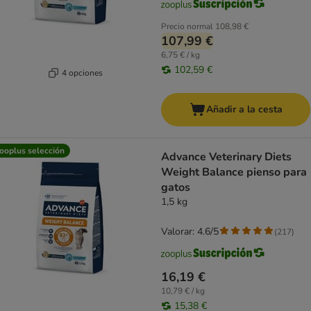
Precio normal
108,98 €
107,99 €
6,75 € / kg
102,59 €
4 opciones
Añadir a la cesta
ooplus selección
Advance Veterinary Diets
Weight Balance pienso para
gatos
1,5 kg
Valorar: 4.6/5
(
217
)
16,19 €
10,79 € / kg
15,38 €