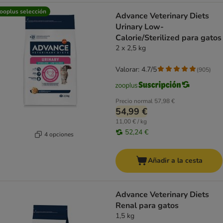
ooplus selección
Advance Veterinary Diets
Urinary Low-
Calorie/Sterilized para gatos
2 x 2,5 kg
Valorar: 4.7/5
(
905
)
Precio normal
57,98 €
54,99 €
11,00 € / kg
52,24 €
4 opciones
Añadir a la cesta
Advance Veterinary Diets
Renal para gatos
1,5 kg