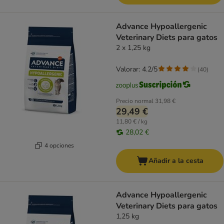
Advance Hypoallergenic
Veterinary Diets para gatos
2 x 1,25 kg
Valorar: 4.2/5
(
40
)
Precio normal
31,98 €
29,49 €
11,80 € / kg
28,02 €
4 opciones
Añadir a la cesta
Advance Hypoallergenic
Veterinary Diets para gatos
1,25 kg