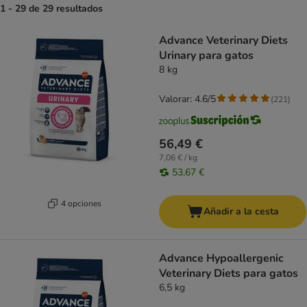
1 - 29 de 29 resultados
product items have been changed
Advance Veterinary Diets
Urinary para gatos
8 kg
Valorar: 4.6/5
(
221
)
56,49 €
7,06 € / kg
53,67 €
4 opciones
Añadir a la cesta
Advance Hypoallergenic
Veterinary Diets para gatos
6,5 kg