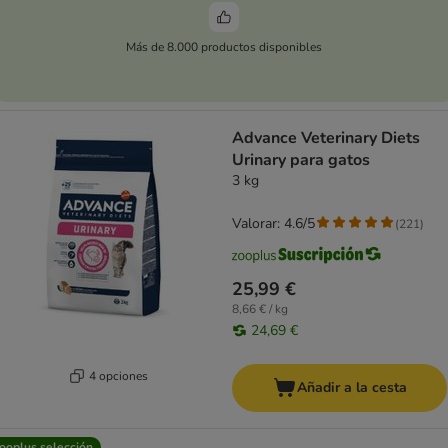
Más de 8.000 productos disponibles
Advance Veterinary Diets
Urinary para gatos
3 kg
Valorar: 4.6/5
(
221
)
25,99 €
8,66 € / kg
24,69 €
4 opciones
Añadir a la cesta
ooplus selección