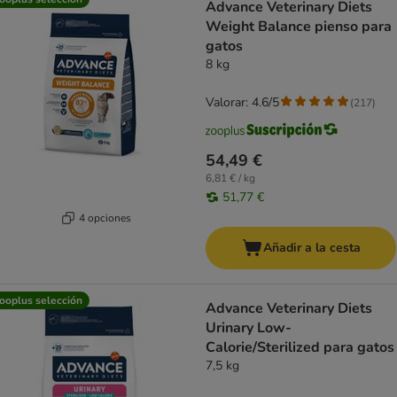
Advance Veterinary Diets
Weight Balance pienso para
gatos
8 kg
Valorar: 4.6/5
(
217
)
54,49 €
6,81 € / kg
51,77 €
4 opciones
Añadir a la cesta
ooplus selección
Advance Veterinary Diets
Urinary Low-
Calorie/Sterilized para gatos
7,5 kg