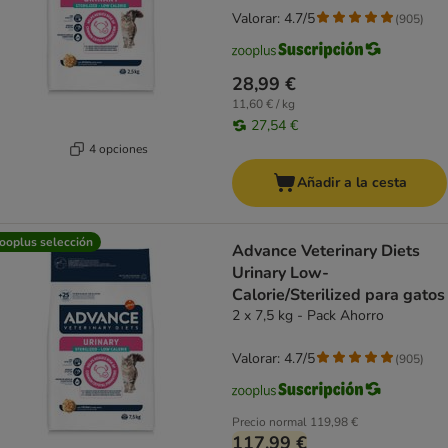
Valorar: 4.7/5
(
905
)
28,99 €
11,60 € / kg
27,54 €
4 opciones
Añadir a la cesta
ooplus selección
Advance Veterinary Diets
Urinary Low-
Calorie/Sterilized para gatos
2 x 7,5 kg - Pack Ahorro
Valorar: 4.7/5
(
905
)
Precio normal
119,98 €
117,99 €