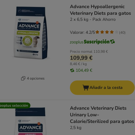
Advance Hypoallergenic
Veterinary Diets para gatos
2 x 6,5 kg - Pack Ahorro
Valorar: 4.2/5
(
40
)
Precio normal
110,98 €
109,99 €
8,46 € / kg
104,49 €
4 opciones
Añadir a la cesta
ooplus selección
Advance Veterinary Diets
Urinary Low-
Calorie/Sterilized para gatos
2,5 kg