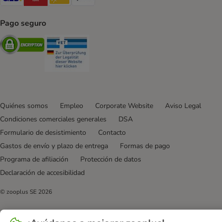
Pago seguro
Security
Security
Quiénes somos
Empleo
Corporate Website
Aviso Legal
Condiciones comerciales generales
DSA
Formulario de desistimiento
Contacto
Gastos de envío y plazo de entrega
Formas de pago
Programa de afiliación
Protección de datos
Declaración de accesibilidad
© zooplus SE
2026