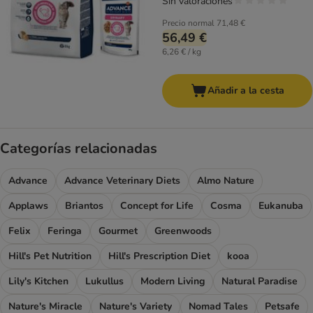
Sin valoraciones
Precio normal
71,48 €
56,49 €
6,26 € / kg
Añadir a la cesta
Categorías relacionadas
Advance
Advance Veterinary Diets
Almo Nature
Applaws
Briantos
Concept for Life
Cosma
Eukanuba
Felix
Feringa
Gourmet
Greenwoods
Hill's Pet Nutrition
Hill's Prescription Diet
kooa
Lily's Kitchen
Lukullus
Modern Living
Natural Paradise
Nature's Miracle
Nature's Variety
Nomad Tales
Petsafe