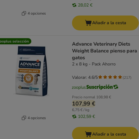
28,02 €
4 opciones
Añadir a la cesta
ooplus selección
Advance Veterinary Diets
Weight Balance pienso para
gatos
2 x 8 kg - Pack Ahorro
Valorar: 4.6/5
(
217
)
Precio normal
108,98 €
107,99 €
6,75 € / kg
102,59 €
4 opciones
Añadir a la cesta