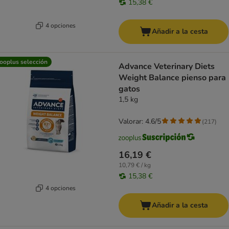
15,38 €
4 opciones
Añadir a la cesta
ooplus selección
Advance Veterinary Diets
Weight Balance pienso para
gatos
1,5 kg
Valorar: 4.6/5
(
217
)
16,19 €
10,79 € / kg
15,38 €
4 opciones
Añadir a la cesta