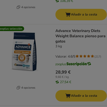
106,39 €
4 opciones
Añadir a la cesta
ooplus selección
Advance Veterinary Diets
Weight Balance pienso para
gatos
3 kg
Valorar: 4.6/5
(
217
)
28,99 €
9,66 € / kg
27,54 €
4 opciones
Añadir a la cesta