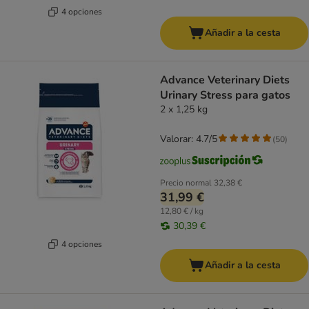
4 opciones
Añadir a la cesta
Advance Veterinary Diets
Urinary Stress para gatos
2 x 1,25 kg
Valorar: 4.7/5
(
50
)
Precio normal
32,38 €
31,99 €
12,80 € / kg
30,39 €
4 opciones
Añadir a la cesta