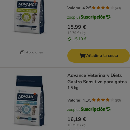
Valorar: 4.2/5
(
40
)
15,99 €
12,79 € / kg
15,19 €
4 opciones
Añadir a la cesta
Advance Veterinary Diets
Gastro Sensitive para gatos
1,5 kg
Valorar: 4.1/5
(
90
)
16,19 €
10,79 € / kg