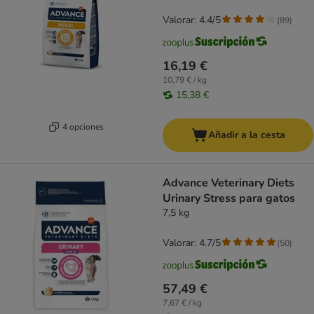
Valorar: 4.4/5
(
89
)
16,19 €
10,79 € / kg
15,38 €
4 opciones
Añadir a la cesta
Advance Veterinary Diets
Urinary Stress para gatos
7,5 kg
Valorar: 4.7/5
(
50
)
57,49 €
7,67 € / kg