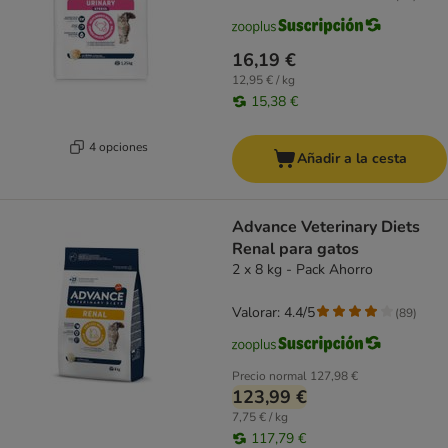
16,19 €
12,95 € / kg
15,38 €
4 opciones
Añadir a la cesta
Advance Veterinary Diets
Renal para gatos
2 x 8 kg - Pack Ahorro
Valorar: 4.4/5
(
89
)
Precio normal
127,98 €
123,99 €
7,75 € / kg
117,79 €