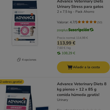
Advance Veterinary Diets
Urinary Stress para gatos
2 x 7,5 kg - Pack Ahorro
Valorar: 4.7/5
(
50
)
Precio normal
114,98 €
113,99 €
7,60 € / kg
108,29 €
4 opciones
Añadir a la cesta
2 sobres ¡gratis!
Advance Veterinary Diets 8
kg pienso + 12 x 85 g
comida húmeda ¡gratis!
Urinary