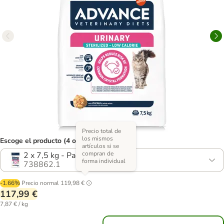
Precio total de
los mismos
Escoge el producto (4 opciones)
artículos si se
compran de
2 x 7,5 kg - Pack Ahorro
forma individual
738862.1
-1.66%
Precio normal
119,98 €
117,99 €
7,87 € / kg