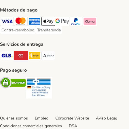
Métodos de pago
Visa Payment Method
Mastercard Payment Method
American Express Payment Method
Apple Pay Payment Method
Google Pay Payment Method
PayPal Payment Method
Klarna Payment Method
Contra-reembolso
Transferencia
Contra-reembolso Payment Method
Transferencia Payment Method
Servicios de entrega
GLS Shipping Method
CTTExpress Shipping Method
InPost Shipping Method
paack Shipping Method
Pago seguro
Security
Security
Quiénes somos
Empleo
Corporate Website
Aviso Legal
Condiciones comerciales generales
DSA