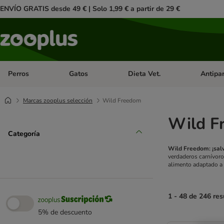
ENVÍO GRATIS desde 49 € | Solo 1,99 € a partir de 29 €
Perros
Gatos
Dieta Vet.
Antipar
Menú de categoria abierto: Perros
Menú de categoria abierto: Gatos
Menú de ca
Marcas zooplus selección
Wild Freedom
Wild F
Categoría
Wild Freedom: ¡sal
verdaderos carnívoro
alimento adaptado a l
1 - 48 de 246 res
5% de descuento
product items ha