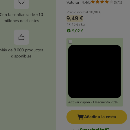
Valorar: 4.4/5
(
571
)
Precio normal
10,98 €
Con la confianza de +10
9,49 €
millones de clientes
47,45 € / kg
9,02 €
Más de 8.000 productos
disponibles
Activar cupón - Descuento -5%
Añadir a la cesta