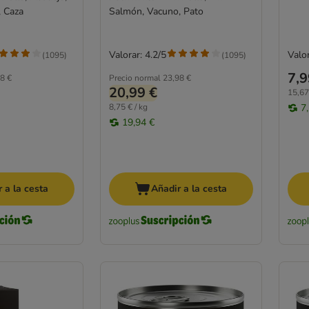
, Caza
Salmón, Vacuno, Pato
Valorar: 4.2/5
Valor
(
1095
)
(
1095
)
7,9
8 €
Precio normal
23,98 €
20,99 €
15,67
8,75 € / kg
7
19,94 €
 a la cesta
Añadir a la cesta