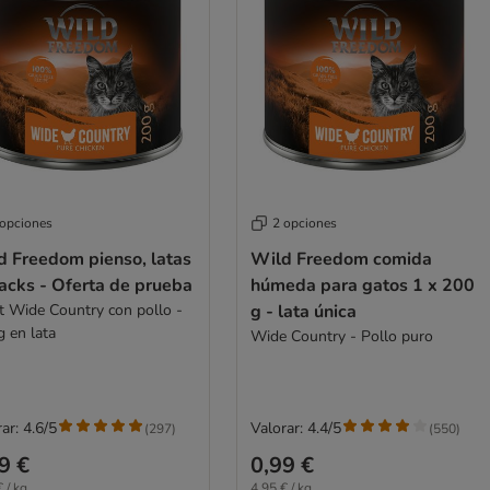
 opciones
2 opciones
d Freedom pienso, latas
Wild Freedom comida
acks - Oferta de prueba
húmeda para gatos 1 x 200
t Wide Country con pollo -
g - lata única
g en lata
Wide Country - Pollo puro
ar: 4.6/5
Valorar: 4.4/5
(
297
)
(
550
)
9 €
0,99 €
 / kg
4,95 € / kg