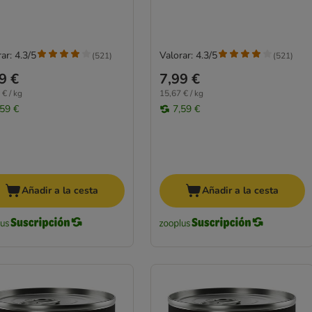
ar: 4.3/5
Valorar: 4.3/5
(
521
)
(
521
)
9 €
7,99 €
 € / kg
15,67 € / kg
,59 €
7,59 €
Añadir a la cesta
Añadir a la cesta