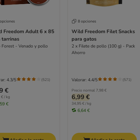
 opciones
8 opciones
d Freedom Adult 6 x 85
Wild Freedom Filet Snacks
 tarrinas
para gatos
 Forest - Venado y pollo
2 x Filete de pollo (100 g) - Pack
Ahorro
ar: 4.3/5
Valorar: 4.4/5
(
521
)
(
571
)
9 €
Precio normal
7,98 €
6,99 €
 € / kg
,59 €
34,95 € / kg
6,64 €