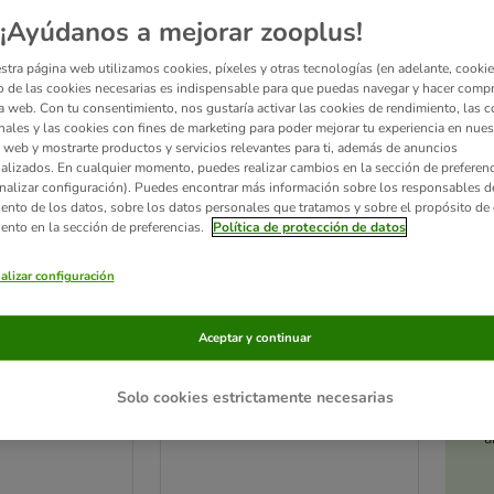
¡Ayúdanos a mejorar zooplus!
stra página web utilizamos cookies, píxeles y otras tecnologías (en adelante, cookies
 de las cookies necesarias es indispensable para que puedas navegar y hacer comp
a web. Con tu consentimiento, nos gustaría activar las cookies de rendimiento, las c
nales y las cookies con fines de marketing para poder mejorar tu experiencia en nues
 web y mostrarte productos y servicios relevantes para ti, además de anuncios
alizados. En cualquier momento, puedes realizar cambios en la sección de preferenc
nalizar configuración). Puedes encontrar más información sobre los responsables d
iento de los datos, sobre los datos personales que tratamos y sobre el propósito de 
iento en la sección de preferencias.
Política de protección de datos
alizar configuración
4 opciones
 Adult 6 x 85
Wild Freedom Adult 6 x
Aceptar y continuar
800 g - receta sin cereales
riedades
Pack mixto (2 x Pollo, 2 x
Solo cookies estrictamente necesarias
Abadejo, 2 x Conejo)
Ac
a