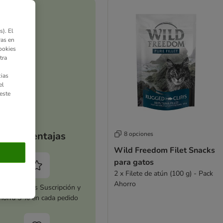
). El
ras en
ookies
tra
ias
el
este
Tus ventajas
8 opciones
Wild Freedom Filet Snacks
para gatos
2 x Filete de atún (100 g) - Pack
Ahorro
tiva zooplus Suscripción y
horra 5 % en cada pedido