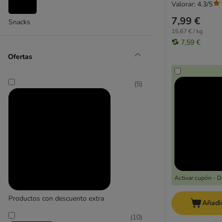
Valorar: 4.3/5
7,99 €
Snacks
15,67 € / kg
7,59 €
Ofertas
(
5
)
Activar cupón - 
Productos con descuento extra
Añadir
(
10
)