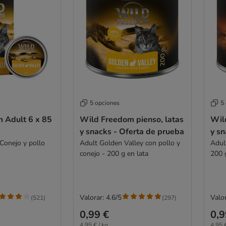
5 opciones
5
 Adult 6 x 85
Wild Freedom pienso, latas
Wil
y snacks - Oferta de prueba
y sn
Conejo y pollo
Adult Golden Valley con pollo y
Adul
conejo - 200 g en lata
200 
Valorar: 4.6/5
Valor
(
521
)
(
297
)
0,99 €
0,9
4,95 € / kg
4,95 €