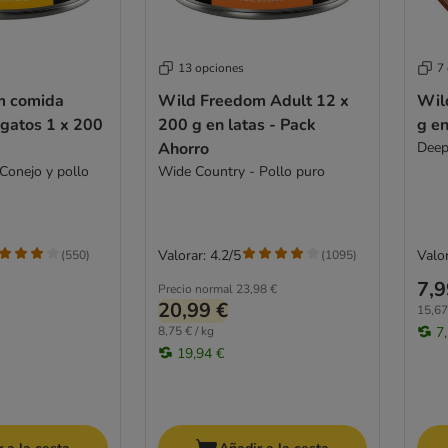
13 opciones
7
m comida
Wild Freedom Adult 12 x
Wil
gatos 1 x 200
200 g en latas - Pack
g en
Ahorro
Deep
Conejo y pollo
Wide Country - Pollo puro
Valorar: 4.2/5
Valor
(
550
)
(
1095
)
7,9
Precio normal
23,98 €
20,99 €
15,67
8,75 € / kg
7
19,94 €