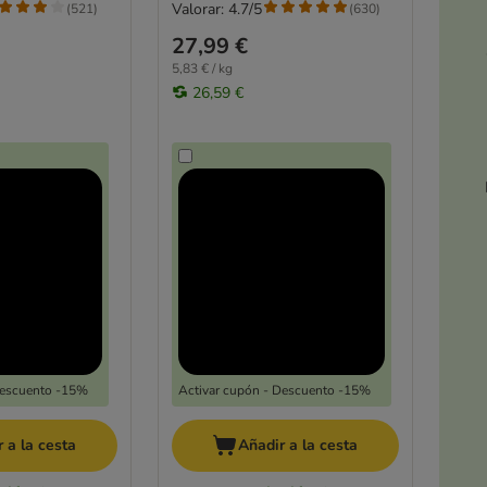
Valorar: 4.7/5
(
521
)
(
630
)
27,99 €
5,83 € / kg
26,59 €
Descuento -15%
Activar cupón - Descuento -15%
 a la cesta
Añadir a la cesta