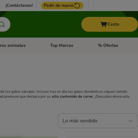
¡Contáctanos!
Pedir de nuevo
Cesta
ros animales
Top Marcas
% Ofertas
: Roedores y +
de categoria abierto: Pájaros
Menú de categoria abierto: Otros animales
Menú de categoria abie
 de los gatos salvajes. Incluso hoy en día los gatos domésticos siguen siendo
ad premium que destaca por su
alto contenido de carne
. ¡Descubre ahora este
Lo más vendido