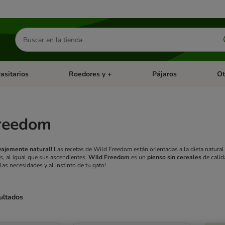
Buscar
productos
asitarios
Roedores y +
Pájaros
Ot
tegoria abierto: Dieta Vet.
Menú de categoria abierto: Antiparasitarios
Menú de categoria abierto
Menú 
reedom
vajemente natural!
Las recetas de Wild Freedom están orientadas a la dieta natural
s, al igual que sus ascendientes.
Wild Freedom
es un
pienso sin cereales
de calid
as necesidades y al instinto de tu gato!
ultados
ve been changed