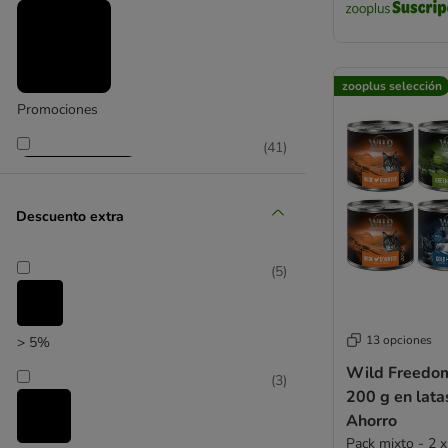
zooplus selección
Promociones
(
41
)
Descuento extra
(
5
)
zooplus selección
13 opciones
> 5%
Wild Freedom
(
3
)
200 g en lata
Ahorro
Pack mixto - 2 x