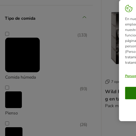
Tipo de comida
En nue
empleo
nuestr
(
133
)
funcio
página
person
(Perso
tratam
tratam
Person
Comida húmeda
7 opciones
(
93
)
Wild Freedom
g en tarrinas
Pack mixto: 6 va
Pienso
(
26
)