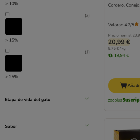
> 10%
Cordero, Conejo
(
3
)
Valorar: 4.2/5
Precio normal
23,9
> 15%
20,99 €
8,75 € / kg
(
1
)
19,94 €
> 25%
Añadir
(
1
)
Etapa de vida del gato
> 35%
(
1
)
Sabor