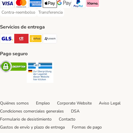
Visa Payment Method
Mastercard Payment Method
American Express Payment Method
Apple Pay Payment Method
Google Pay Payment Method
PayPal Payment Method
Klarna Payment Method
Contra-reembolso
Transferencia
Contra-reembolso Payment Method
Transferencia Payment Method
Servicios de entrega
GLS Shipping Method
CTTExpress Shipping Method
InPost Shipping Method
paack Shipping Method
Pago seguro
Security
Security
Quiénes somos
Empleo
Corporate Website
Aviso Legal
Condiciones comerciales generales
DSA
Formulario de desistimiento
Contacto
Gastos de envío y plazo de entrega
Formas de pago