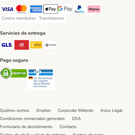
Visa Payment Method
Mastercard Payment Method
American Express Payment Method
Apple Pay Payment Method
Google Pay Payment Method
PayPal Payment Method
Klarna Payment Method
Contra-reembolso
Transferencia
Contra-reembolso Payment Method
Transferencia Payment Method
Servicios de entrega
GLS Shipping Method
CTTExpress Shipping Method
InPost Shipping Method
paack Shipping Method
Pago seguro
Security
Security
Quiénes somos
Empleo
Corporate Website
Aviso Legal
Condiciones comerciales generales
DSA
Formulario de desistimiento
Contacto
Gastos de envío y plazo de entrega
Formas de pago