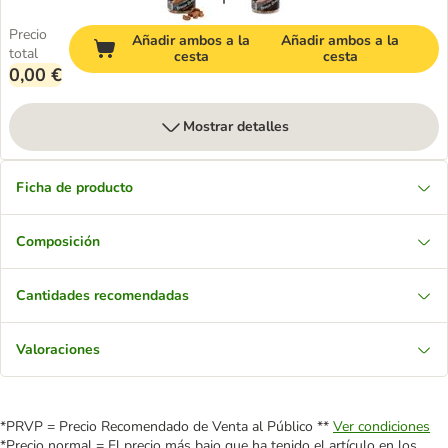
Precio
Añadir ambos a la
Añadir ambos a la
total
cesta
cesta
0,00 €
Mostrar detalles
Ficha de producto
Composición
Cantidades recomendadas
Valoraciones
*PRVP = Precio Recomendado de Venta al Público **
Ver condiciones
*Precio normal = El precio más bajo que ha tenido el artículo en los