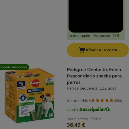
Activar cupón - Descuento -25%
Añadir a la cesta
ooplus selección
Pedigree Dentastix Fresh
frescor diario snacks para
perros
Perros pequeños (112 uds.)
Valorar: 4.5/5
(
550
)
Precio normal
37,96 €
36,49 €