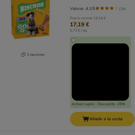
Valorar: 4.1/5
(
14
)
Precio normal
19,14 €
17,19 €
5,73 € / kg
2 opciones
Activar cupón - Descuento -25%
Añadir a la cesta