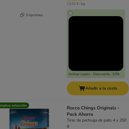
13,02 € / kg
3 opciones
Activar cupón - Descuento -10%
Añadir a la cesta
ooplus selección
Rocco Chings Originals -
Pack Ahorro
Tiras de pechuga de pato 4 x 250
g