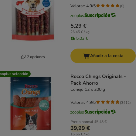
Valorar: 4.9/5
(
8
)
5,29 €
26,45 € / kg
5,03 €
Añadir a la cesta
2 opciones
ooplus selección
Rocco Chings Originals -
Pack Ahorro
Conejo 12 x 200 g
Valorar: 4.9/5
(
3412
)
Precio normal
45,48 €
39,99 €
16,66 € / kg