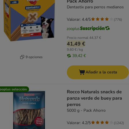
Pack Ahorro
Dentastix para perros medianos
Valorar: 4.4/5
(
776
)
Precio normal
44,37 €
41,49 €
9,60 € / kg
39,42 €
9 opciones
Añadir a la cesta
ooplus selección
Rocco Naturals snacks de
panza verde de buey para
perros
5000 g - Pack Ahorro
Valorar: 4.2/5
(
1242
)