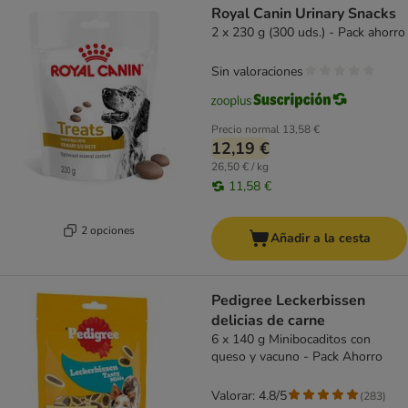
Royal Canin Urinary Snacks
2 x 230 g (300 uds.) - Pack ahorro
Sin valoraciones
Precio normal
13,58 €
12,19 €
26,50 € / kg
11,58 €
2 opciones
Añadir a la cesta
Pedigree Leckerbissen
delicias de carne
6 x 140 g Minibocaditos con
queso y vacuno - Pack Ahorro
Valorar: 4.8/5
(
283
)