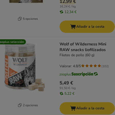
12,99 €
16,24 € / kg
12,34 €
5 opciones
Añadir a la cesta
ooplus selección
Wolf of Wilderness Mini
RAW snacks liofilizados
Filetes de pollo (60 g)
Valorar: 4.8/5
(
102
)
5,49 €
91,50 € / kg
5,22 €
2 opciones
Añadir a la cesta