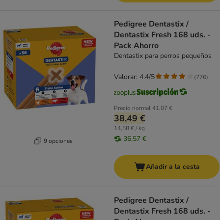
Pedigree Dentastix /
Dentastix Fresh 168 uds. -
Pack Ahorro
Dentastix para perros pequeños
Valorar: 4.4/5
(
776
)
Precio normal
41,07 €
38,49 €
14,58 € / kg
36,57 €
9 opciones
Añadir a la cesta
Pedigree Dentastix /
Dentastix Fresh 168 uds. -