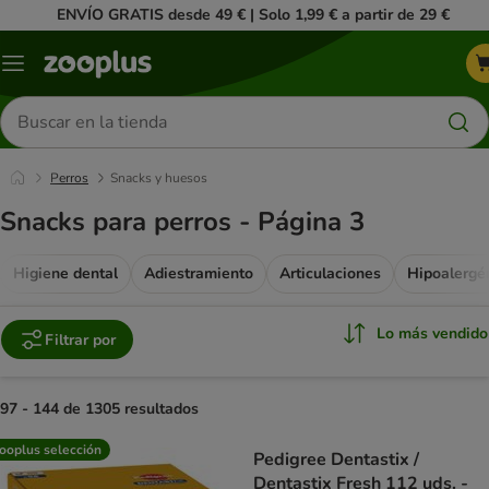
ENVÍO GRATIS desde 49 € | Solo 1,99 € a partir de 29 €
Menú
Buscar
productos
Perros
Snacks y huesos
Snacks para perros - Página 3
Higiene dental
Adiestramiento
Articulaciones
Hipoalergé
Lo más vendido
Filtrar por
97 - 144 de 1305 resultados
product items have been changed
ooplus selección
Pedigree Dentastix /
Dentastix Fresh 112 uds. -