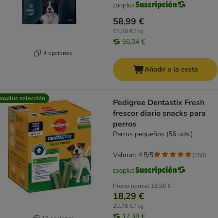
58,99 €
11,80 € / kg
56,04 €
4 opciones
Añadir a la cesta
ooplus selección
Pedigree Dentastix Fresh
frescor diario snacks para
perros
Perros pequeños (56 uds.)
Valorar: 4.5/5
(
550
)
Precio normal
18,98 €
18,29 €
20,78 € / kg
17,38 €