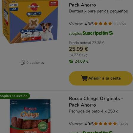
Pack Ahorro
Dentastix para perros pequeños
Valorar: 4.3/5
(
602
)
Precio normal
27,38 €
25,99 €
14,77 € / kg
24,69 €
9 opciones
Añadir a la cesta
ooplus selección
Rocco Chings Originals -
Pack Ahorro
Pechuga de pato 4 x 250 g
Valorar: 4.9/5
(
3412
)