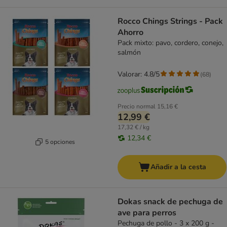
Rocco Chings Strings - Pack
Ahorro
Pack mixto: pavo, cordero, conejo,
salmón
Valorar: 4.8/5
(
68
)
Precio normal
15,16 €
12,99 €
17,32 € / kg
12,34 €
5 opciones
Añadir a la cesta
Dokas snack de pechuga de
ave para perros
Pechuga de pollo - 3 x 200 g -