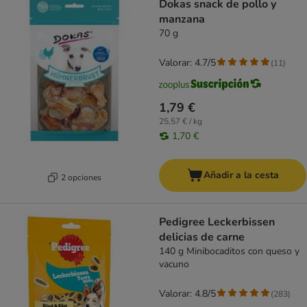
Dokas snack de pollo y
manzana
70 g
Valorar: 4.7/5
(
11
)
1,79 €
25,57 € / kg
1,70 €
Añadir a la cesta
2 opciones
Pedigree Leckerbissen
delicias de carne
140 g Minibocaditos con queso y
vacuno
Valorar: 4.8/5
(
283
)