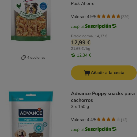
Pack Ahorro
Valorar: 4.9/5
(
229
)
Precio normal
14,37 €
12,99 €
21,65 € / kg
12,34 €
4 opciones
Añadir a la cesta
Advance Puppy snacks para
cachorros
3 x 150 g
Valorar: 4.4/5
(
12
)