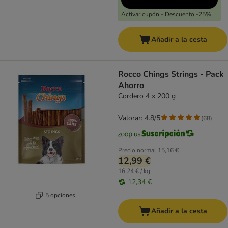
Activar cupón - Descuento -25%
Añadir a la cesta
Rocco Chings Strings - Pack
Ahorro
Cordero 4 x 200 g
Valorar: 4.8/5
(
68
)
Precio normal
15,16 €
12,99 €
16,24 € / kg
12,34 €
5 opciones
Añadir a la cesta