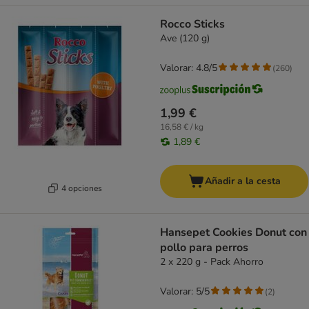
Rocco Sticks
Ave (120 g)
Valorar: 4.8/5
(
260
)
1,99 €
16,58 € / kg
1,89 €
Añadir a la cesta
4 opciones
Hansepet Cookies Donut con
pollo para perros
2 x 220 g - Pack Ahorro
Valorar: 5/5
(
2
)