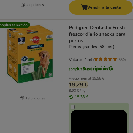
4 opciones
Añadir a la cesta
ooplus selección
Pedigree Dentastix Fresh
frescor diario snacks para
perros
Perros grandes (56 uds.)
Valorar: 4.5/5
(
550
)
Precio normal
19,98 €
19,29 €
8,93 € / kg
18,33 €
13 opciones