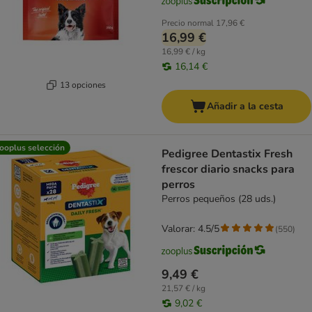
Precio normal
17,96 €
16,99 €
16,99 € / kg
16,14 €
13 opciones
Añadir a la cesta
ooplus selección
Pedigree Dentastix Fresh
frescor diario snacks para
perros
Perros pequeños (28 uds.)
Valorar: 4.5/5
(
550
)
9,49 €
21,57 € / kg
9,02 €