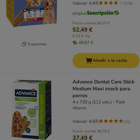
Valorar: 4.4/5
(
776
)
Precio normal
56,07 €
52,49 €
8,10 € / kg
49,87 €
9 opciones
Añadir a la cesta
Advance Dental Care Stick
Medium Maxi snack para
perros
4 x 720 g (112 uds.) - Pack
Ahorro
Valorar: 4.5/5
(
11
)
Precio normal
38,76 €
37,49 €