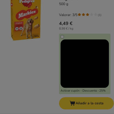
500 g
Valorar: 3/5
(
1
)
4,49 €
8,98 € / kg
Activar cupón - Descuento -25%
Añadir a la cesta