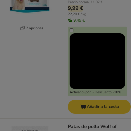
Precio normal
11,07 €
9,99 €
22,20 € / kg
9,49 €
2 opciones
Activar cupón - Descuento -10%
Añadir a la cesta
Patas de pollo Wolf of