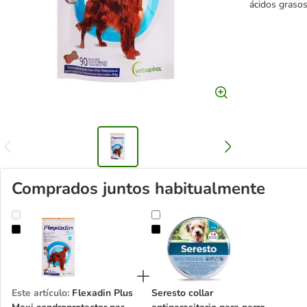
ácidos grasos
Comprados juntos habitualmente
Flexadin Plus Maxi condroprotector para perros
Seresto collar antiparasitario par
Este artículo
:
Flexadin Plus
Seresto collar