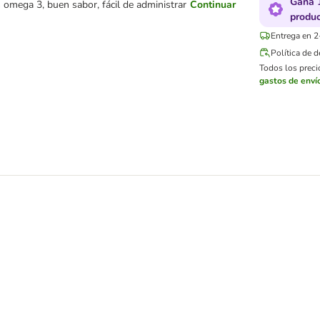
Gana 
 omega 3, buen sabor, fácil de administrar
Continuar
produ
Entrega en 2
Política de 
Todos los precio
gastos de enví
a perros grandes y pequeños