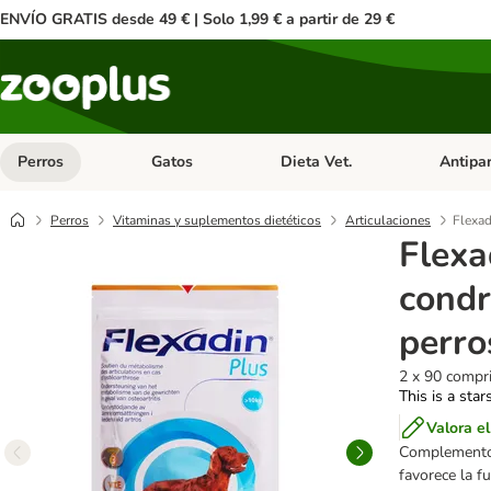
ENVÍO GRATIS desde 49 € | Solo 1,99 € a partir de 29 €
Perros
Gatos
Dieta Vet.
Antipar
Menú de categoria abierto: Perros
Menú de categoria abierto: Gatos
Menú de ca
Perros
Vitaminas y suplementos dietéticos
Articulaciones
Flexad
Flexa
condr
perro
2 x 90 compr
This is a star
Valora e
Complemento 
favorece la fu