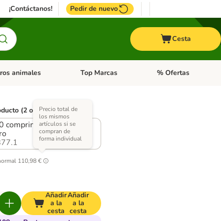
¡Contáctanos!
Pedir de nuevo
Cesta
ros animales
Top Marcas
% Ofertas
: Roedores y +
de categoria abierto: Pájaros
Menú de categoria abierto: Otros animales
Menú de categoria abie
Precio total de
oducto (2 opciones)
los mismos
90 comprimidos - Pack
artículos si se
compran de
ro
forma individual
77.1
normal
110,98 €
Añadir
Añadir
a la
a la
cesta
cesta