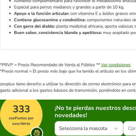
Alimento complementario para favorecer el metabolismo articula
Especial para perros medianos y grandes a partir de 10 kg.
Apoyo a la función articular:
con vitamina E y ácidos grasos ome
Contiene glucosamina y condroitina:
componentes naturales de l
Con garra del diablo:
planta medicinal africana, aporta valiosas 
Buen sabor, consistencia blanda y apetitosa:
muy aceptado po
*PRVP = Precio Recomendado de Venta al Público **
Ver condiciones
*Precio normal = El precio más bajo que ha tenido el artículo en los úti
zooplus tiene derecho a utilizar tu dirección de correo electrónico para 
gasto adicional a los gastos básicos de transmisión, poniéndote en cont
333
¡No te pierdas nuestros des
novedades!
zooPuntos por
suscribirte
Selecciona la mascota