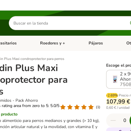
Buscar
productos
asitarios
Roedores y +
Pájaros
Ot
tegoria abierto: Dieta Vet.
Menú de categoria abierto: Antiparasitarios
Menú de categoria abierto
Menú 
in Plus Maxi condroprotector para perros
din Plus Maxi
Escoge el pr
2 x 
oprotector para
Ahor
7508
s
-2.69%
Precio 
imidos - Pack Ahorro
107,99 €
s rating area from zero to 5: 5.0/5
(
1
)
0,60 € / unidad
l producto
alimenticio para perros medianos y grandes (> 10 kg),
nción articular natural y la movilidad, con vitamina E y