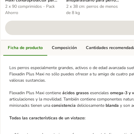
Maxi condroprotector para
antiparasitario para perros
perros
2 x 90 comprimidos - Pack
grandes y pequeños
2 x 38 cm: perros de menos
Ahorro
de 8 kg
Ficha de producto
Composición
Cantidades recomendad
Los perros especialmente grandes, activos o de edad avanzada suel
Flexadin Plus Maxi no sólo puedes ofrecer a tu amigo de cuatro pa
valiosas sustancias.
Flexadin Plus Maxi contiene
ácidos grasos
esenciales
omega-3 y v
articulaciones y la movilidad. También contiene componentes natura
minisnacks tienen una
consistencia
deliciosamente
blanda
y son a
Todas las características de un vistazo: