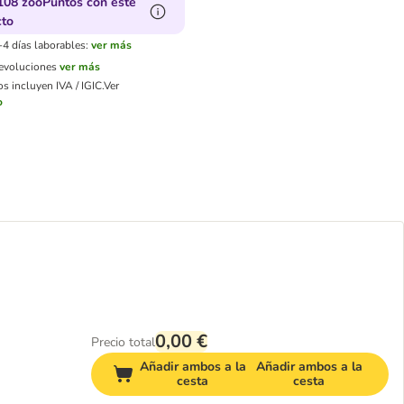
108 zooPuntos con este
cto
-4 días laborables:
ver más
devoluciones
ver más
s incluyen IVA / IGIC.
Ver
o
0,00 €
Precio total
Añadir ambos a la
Añadir ambos a la
cesta
cesta