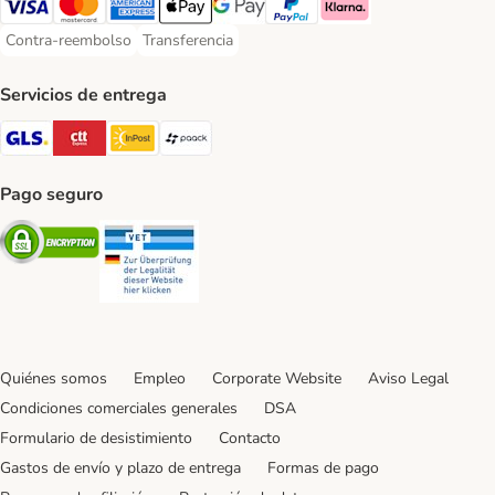
Visa Payment Method
Mastercard Payment Method
American Express Payment Method
Apple Pay Payment Method
Google Pay Payment Method
PayPal Payment Method
Klarna Payment Method
Contra-reembolso
Transferencia
Contra-reembolso Payment Method
Transferencia Payment Method
Servicios de entrega
GLS Shipping Method
CTTExpress Shipping Method
InPost Shipping Method
paack Shipping Method
Pago seguro
Security
Security
Quiénes somos
Empleo
Corporate Website
Aviso Legal
Condiciones comerciales generales
DSA
Formulario de desistimiento
Contacto
Gastos de envío y plazo de entrega
Formas de pago