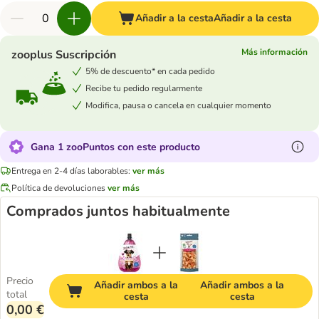
Añadir a la cesta
Añadir a la cesta
Más información
zooplus Suscripción
5% de descuento* en cada pedido
Recibe tu pedido regularmente
Modifica, pausa o cancela en cualquier momento
Gana 1 zooPuntos con este producto
Entrega en 2-4 días laborables:
ver más
Política de devoluciones
ver más
Comprados juntos habitualmente
Precio
Añadir ambos a la
Añadir ambos a la
total
cesta
cesta
0,00 €