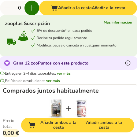
Añadir a la cesta
Añadir a la cesta
Más información
zooplus Suscripción
5% de descuento* en cada pedido
Recibe tu pedido regularmente
Modifica, pausa o cancela en cualquier momento
Gana 12 zooPuntos con este producto
Entrega en 2-4 días laborables:
ver más
Política de devoluciones
ver más
Comprados juntos habitualmente
Precio
Añadir ambos a la
Añadir ambos a la
total
cesta
cesta
0,00 €