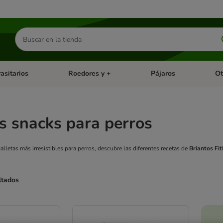
Buscar
productos
asitarios
Roedores y +
Pájaros
Ot
tegoria abierto: Dieta Vet.
Menú de categoria abierto: Antiparasitarios
Menú de categoria abierto
Menú 
s snacks para perros
 galletas más irresistibles para perros, descubre las diferentes recetas de
Briantos Fi
ltados
ve been changed