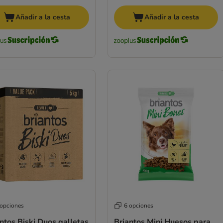
Añadir a la cesta
Añadir a la cesta
 opciones
6 opciones
ntos Biski Duos galletas
Briantos Mini Huesos para