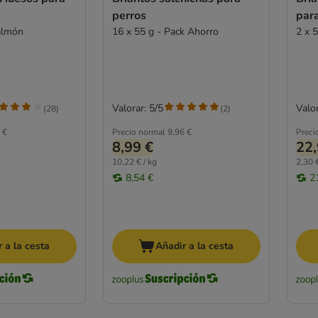
perros
par
almón
16 x 55 g - Pack Ahorro
2 x 
Valorar: 5/5
Valor
(
28
)
(
2
)
 €
Precio normal
9,96 €
Preci
8,99 €
22,
10,22 € / kg
2,30 €
8,54 €
2
 a la cesta
Añadir a la cesta