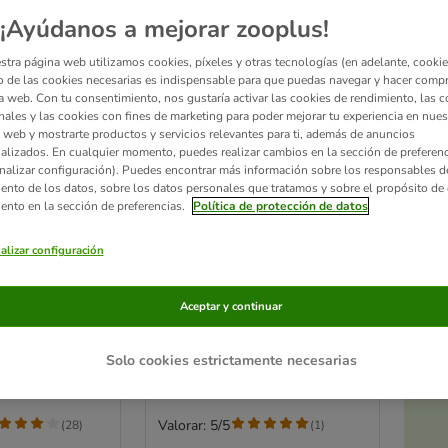
¡Ayúdanos a mejorar zooplus!
stra página web utilizamos cookies, píxeles y otras tecnologías (en adelante, cookies
 de las cookies necesarias es indispensable para que puedas navegar y hacer comp
a web. Con tu consentimiento, nos gustaría activar las cookies de rendimiento, las c
nales y las cookies con fines de marketing para poder mejorar tu experiencia en nues
 web y mostrarte productos y servicios relevantes para ti, además de anuncios
alizados. En cualquier momento, puedes realizar cambios en la sección de preferenc
nalizar configuración). Puedes encontrar más información sobre los responsables d
iento de los datos, sobre los datos personales que tratamos y sobre el propósito de 
iento en la sección de preferencias.
Política de protección de datos
2 opciones
Ac
alizar configuración
a
 Huesos para
Briantos Biski Mix sin
cereales galletas para
Aceptar y continuar
ordero
perros
2 x 400 g
Solo cookies estrictamente necesarias
Valorar: 5/5
(
28
)
(
1
)