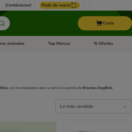
¡Contáctanos!
Pedir de nuevo
Cesta
ros animales
Top Marcas
% Ofertas
: Roedores y +
de categoria abierto: Pájaros
Menú de categoria abierto: Otros animales
Menú de categoria abie
tBites
y el incomparable sabor a carne a la parrilla de
Briantos DogBiski
.
Lo más vendido