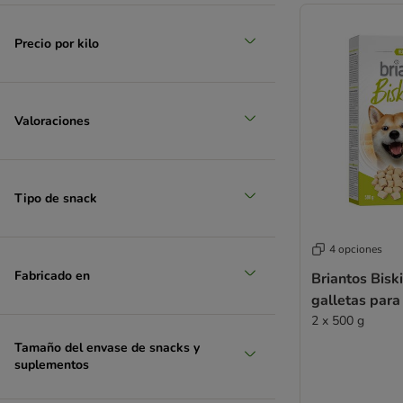
WOW Dog
Yarrah Bio
Precio por kilo
yummeez
STRAYZ
Favoritos
Valoraciones
Tipo de snack
4 opciones
Fabricado en
Briantos Bisk
galletas para
2 x 500 g
Tamaño del envase de snacks y
suplementos