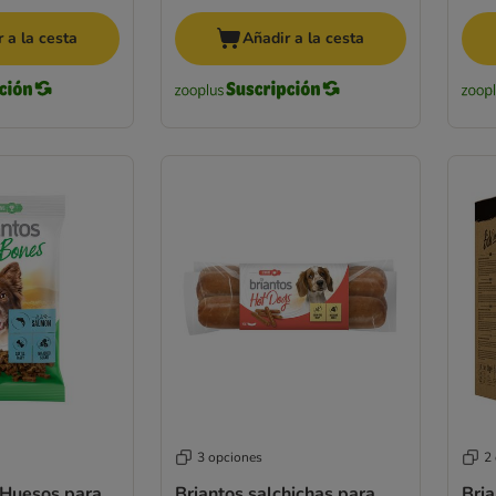
 a la cesta
Añadir a la cesta
3 opciones
2
 Huesos para
Briantos salchichas para
Bria