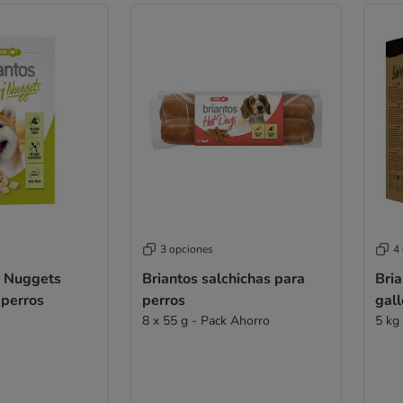
3 opciones
4
i Nuggets
Briantos salchichas para
Bria
 perros
perros
gall
8 x 55 g - Pack Ahorro
5 kg