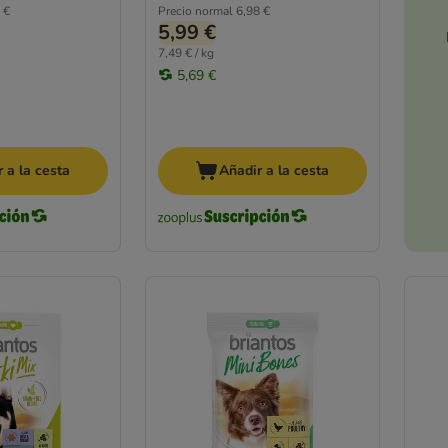
 €
Precio normal
6,98 €
5,99 €
7,49 € / kg
5,69 €
 a la cesta
Añadir a la cesta