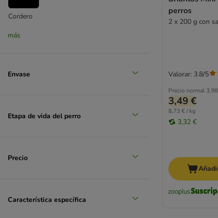
Pedigree
perros
Petman
Cordero
2 x 200 g con s
PrimaDog
(
5
)
más
Purina Pro Plan
Purizon
Rinti
Pato
Envase
Valorar: 3.8/5
Rocco
(
7
)
SmartBones
Precio normal
3,98
3,49 €
SnackOMio
8,73 € / kg
Rosie's Farm
Etapa de vida del perro
3,32 €
Royal Canin
Pescado
Sammy's
Trixie
Precio
Tubidog
Añadir
Ultima Affinity
Vitakraft
Whimzees by Wellness
Característica específica
Wolf of Wilderness