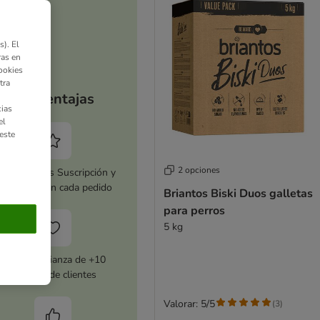
). El
ras en
ookies
tra
Tus ventajas
ias
el
este
2 opciones
tiva zooplus Suscripción y
horra 5 % en cada pedido
Briantos Biski Duos galletas
para perros
5 kg
Con la confianza de +10
millones de clientes
Valorar: 5/5
(
3
)