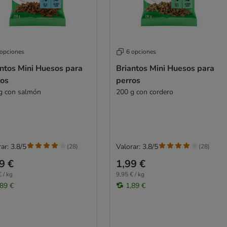
 opciones
6 opciones
antos Mini Huesos para
Briantos Mini Huesos para
ros
perros
g con salmón
200 g con cordero
ar: 3.8/5
Valorar: 3.8/5
(
28
)
(
28
)
9 €
1,99 €
 / kg
9,95 € / kg
,89 €
1,89 €