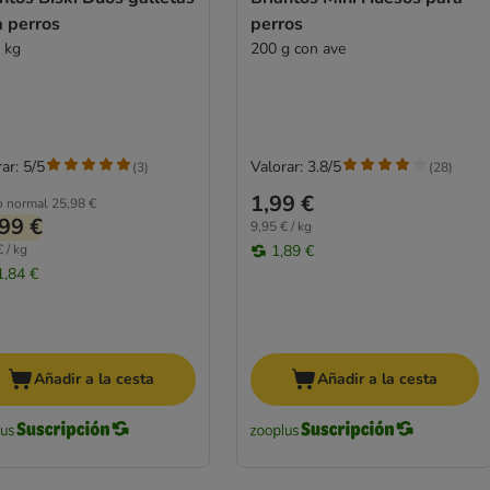
a perros
perros
5 kg
200 g con ave
ar: 5/5
Valorar: 3.8/5
(
3
)
(
28
)
1,99 €
o normal
25,98 €
99 €
9,95 € / kg
 / kg
1,89 €
1,84 €
Añadir a la cesta
Añadir a la cesta