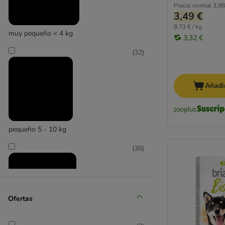
Precio normal
3,98
De avestruz
3,49 €
De ave
8,73 € / kg
muy pequeño < 4 kg
De cordero
3,32 €
De caballo
(
32
)
Perros pequeños
Perros grandes
Añadir
Advance Affinity
PURINA Adventuros
Alpha Spirit
Animonda
pequeño 5 - 10 kg
Blue Tree
(
38
)
Bosch
Boxby
Braaaf
Brekkies
Ofertas
Briantos
Brit