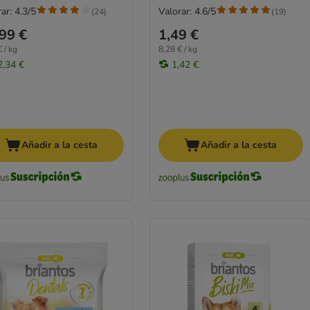
ar: 4.3/5
Valorar: 4.6/5
(
24
)
(
19
)
99 €
1,49 €
 / kg
8,28 € / kg
2,34 €
1,42 €
Añadir a la cesta
Añadir a la cesta