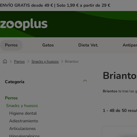
ENVÍO GRATIS desde 49 € | Solo 1,99 € a partir de 29 €
Perros
Gatos
Dieta Vet.
Antipar
Menú de categoria abierto: Perros
Menú de categoria abierto: Gatos
Menú de ca
Perros
Snacks y huesos
Briantos
Brianto
Categoría
Briantos
te trae las
Perros
Snacks y huesos
1 - 48 de 50 resu
Higiene dental
Adiestramiento
product items ha
Articulaciones
Hipoalergénicos