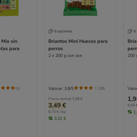
6 opciones
6
 Mix sin
Briantos Mini Huesos para
Bri
etas para
perros
per
2 x 200 g con ave
200 
Valorar: 3.8/5
Valor
(
1
)
(
28
)
1,9
Precio normal
3,98 €
3,49 €
9,95 €
8,73 € / kg
1
3,32 €