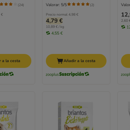
Valorar: 5/5
Valor
(
24
)
(
2
)
12,
 €
Precio normal
4,98 €
4,79 €
2,60 €
10,89 € / kg
1
4,55 €
 a la cesta
Añadir a la cesta