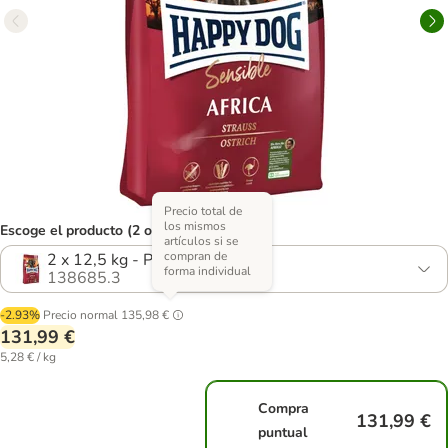
Precio total de
los mismos
Escoge el producto (2 opciones)
artículos si se
compran de
2 x 12,5 kg - Pack Ahorro
forma individual
138685.3
-2.93%
Precio normal
135,98 €
131,99 €
5,28 € / kg
Compra
131,99 €
puntual