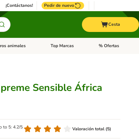
¡Contáctanos!
Pedir de nuevo
Cesta
ros animales
Top Marcas
% Ofertas
: Roedores y +
de categoria abierto: Pájaros
Menú de categoria abierto: Otros animales
Menú de categoria abie
preme Sensible África
o to 5: 4.2/5
Valoración total (5)