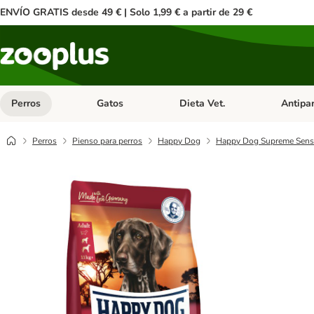
ENVÍO GRATIS desde 49 € | Solo 1,99 € a partir de 29 €
Perros
Gatos
Dieta Vet.
Antipar
Menú de categoria abierto: Perros
Menú de categoria abierto: Gatos
Menú de ca
Perros
Pienso para perros
Happy Dog
Happy Dog Supreme Sensi