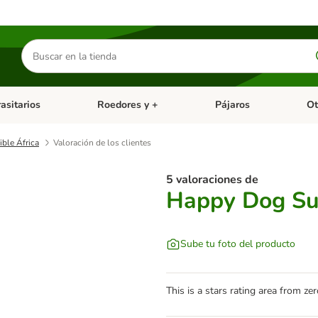
Buscar
productos
asitarios
Roedores y +
Pájaros
Ot
tegoria abierto: Dieta Vet.
Menú de categoria abierto: Antiparasitarios
Menú de categoria abierto
Menú 
ble África
Valoración de los clientes
5 valoraciones de
Happy Dog Su
Sube tu foto del producto
This is a stars rating area from zer