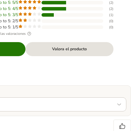
o to 5: 5/5
(
2
)
o to 5: 4/5
(
2
)
o to 5: 3/5
(
1
)
o to 5: 2/5
(
0
)
o to 5: 1/5
(
0
)
las valoraciones
Valora el producto