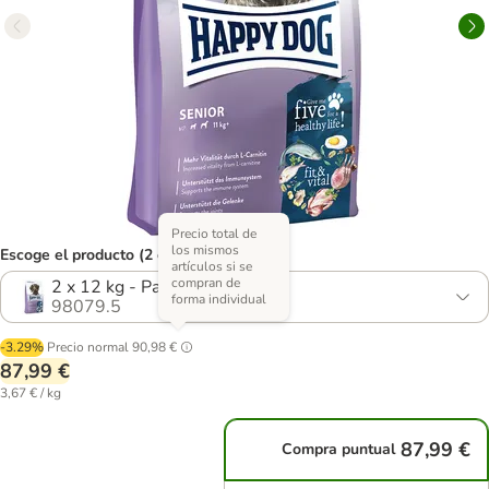
Precio total de
los mismos
Escoge el producto (2 opciones)
artículos si se
compran de
2 x 12 kg - Pack Ahorro
forma individual
98079.5
-3.29%
Precio normal
90,98 €
87,99 €
3,67 € / kg
87,99 €
Compra puntual