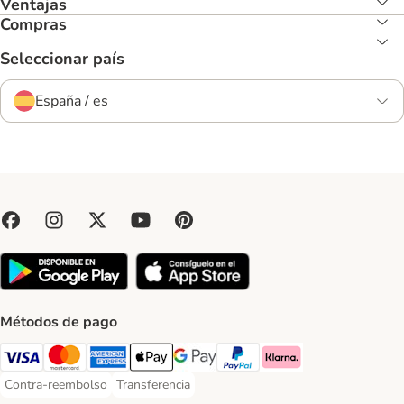
Ventajas
Compras
Seleccionar país
España / es
Métodos de pago
Visa Payment Method
Mastercard Payment Method
American Express Payment Method
Apple Pay Payment Method
Google Pay Payment Method
PayPal Payment Method
Klarna Payment Method
Contra-reembolso
Transferencia
Contra-reembolso Payment Method
Transferencia Payment Method