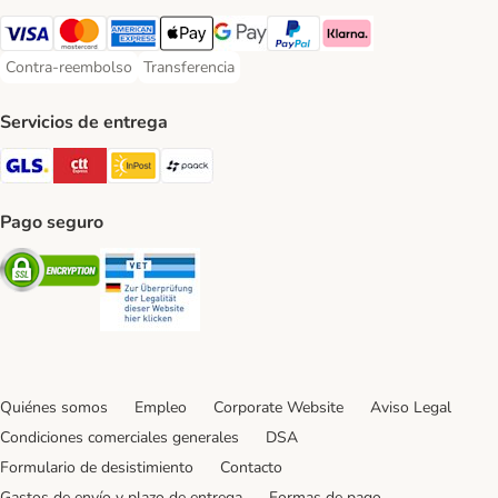
Visa Payment Method
Mastercard Payment Method
American Express Payment Method
Apple Pay Payment Method
Google Pay Payment Method
PayPal Payment Method
Klarna Payment Method
Contra-reembolso
Transferencia
Contra-reembolso Payment Method
Transferencia Payment Method
Servicios de entrega
GLS Shipping Method
CTTExpress Shipping Method
InPost Shipping Method
paack Shipping Method
Pago seguro
Security
Security
Quiénes somos
Empleo
Corporate Website
Aviso Legal
Condiciones comerciales generales
DSA
Formulario de desistimiento
Contacto
Gastos de envío y plazo de entrega
Formas de pago