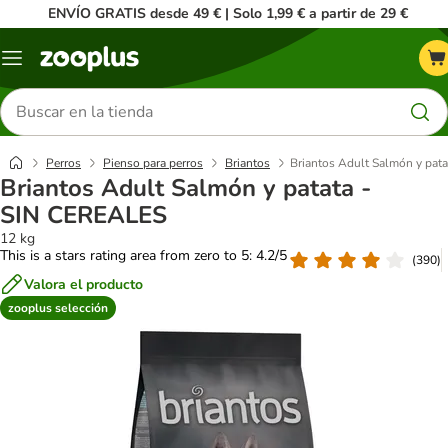
ENVÍO GRATIS desde 49 € | Solo 1,99 € a partir de 29 €
Menú
Buscar
productos
Perros
Pienso para perros
Briantos
Briantos Adult Salmón y pat
Briantos Adult Salmón y patata -
SIN CEREALES
12 kg
This is a stars rating area from zero to 5: 4.2/5
(
390
)
Valora el producto
zooplus selección