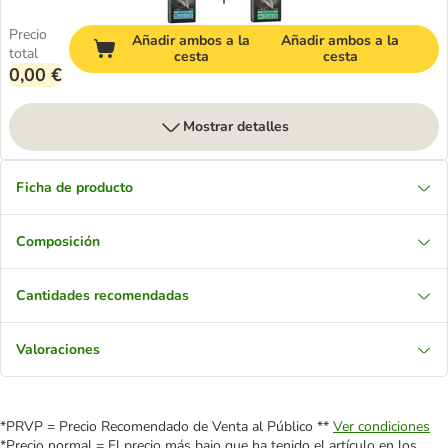
Precio
Añadir ambos a la
Añadir ambos a la
total
cesta
cesta
0,00 €
Mostrar detalles
Ficha de producto
Composición
Cantidades recomendadas
Valoraciones
*PRVP = Precio Recomendado de Venta al Público **
Ver condiciones
*Precio normal = El precio más bajo que ha tenido el artículo en los