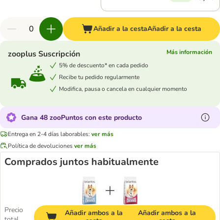
Añadir a la cesta
Añadir a la cesta
Más información
zooplus Suscripción
5% de descuento* en cada pedido
Recibe tu pedido regularmente
Modifica, pausa o cancela en cualquier momento
Gana 48 zooPuntos con este producto
Entrega en 2-4 días laborables:
ver más
Política de devoluciones
ver más
Comprados juntos habitualmente
Precio
Añadir ambos a la
Añadir ambos a la
total