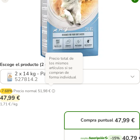
Precio total de
los mismos
Escoge el producto (2 opciones)
artículos si se
compran de
2 x 14 kg - Pack Ahorro
forma individual
527814.2
-7.68%
Precio normal
51,98 €
47,99 €
1,71 € / kg
47,99 €
Compra puntual
40,79 
-15%