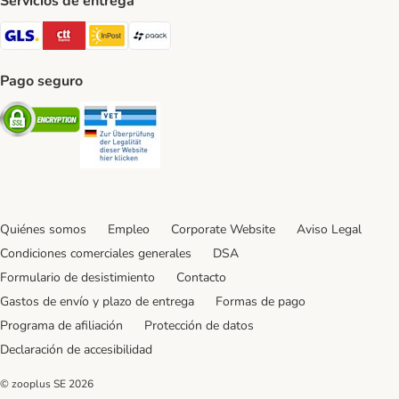
Servicios de entrega
GLS Shipping Method
CTTExpress Shipping Method
InPost Shipping Method
paack Shipping Method
Pago seguro
Security
Security
Quiénes somos
Empleo
Corporate Website
Aviso Legal
Condiciones comerciales generales
DSA
Formulario de desistimiento
Contacto
Gastos de envío y plazo de entrega
Formas de pago
Programa de afiliación
Protección de datos
Declaración de accesibilidad
© zooplus SE
2026