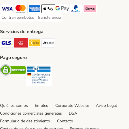
Visa Payment Method
Mastercard Payment Method
American Express Payment Method
Apple Pay Payment Method
Google Pay Payment Method
PayPal Payment Method
Klarna Payment Method
Contra-reembolso
Transferencia
Contra-reembolso Payment Method
Transferencia Payment Method
Servicios de entrega
GLS Shipping Method
CTTExpress Shipping Method
InPost Shipping Method
paack Shipping Method
Pago seguro
Security
Security
Quiénes somos
Empleo
Corporate Website
Aviso Legal
Condiciones comerciales generales
DSA
Formulario de desistimiento
Contacto
Gastos de envío y plazo de entrega
Formas de pago