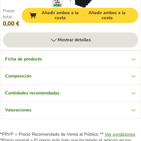
Precio
Añadir ambos a la
Añadir ambos a la
total
cesta
cesta
0,00 €
Mostrar detalles
Ficha de producto
Composición
Cantidades recomendadas
Valoraciones
*PRVP = Precio Recomendado de Venta al Público **
Ver condiciones
*Precio normal = El precio más bajo que ha tenido el artículo en los