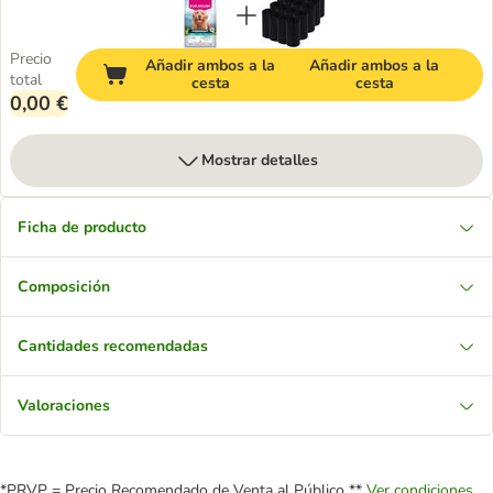
Precio
Añadir ambos a la
Añadir ambos a la
total
cesta
cesta
0,00 €
Mostrar detalles
Ficha de producto
Composición
Cantidades recomendadas
Valoraciones
*PRVP = Precio Recomendado de Venta al Público **
Ver condiciones