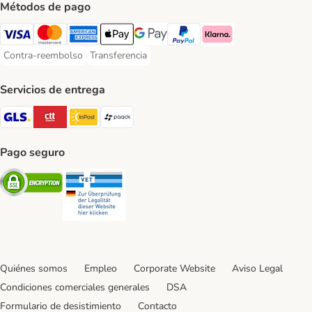
Métodos de pago
Visa Payment Method
Mastercard Payment Method
American Express Payment Method
Apple Pay Payment Method
Google Pay Payment Method
PayPal Payment Method
Klarna Payment Method
Contra-reembolso
Transferencia
Contra-reembolso Payment Method
Transferencia Payment Method
Servicios de entrega
GLS Shipping Method
CTTExpress Shipping Method
InPost Shipping Method
paack Shipping Method
Pago seguro
Security
Security
Quiénes somos
Empleo
Corporate Website
Aviso Legal
Condiciones comerciales generales
DSA
Formulario de desistimiento
Contacto