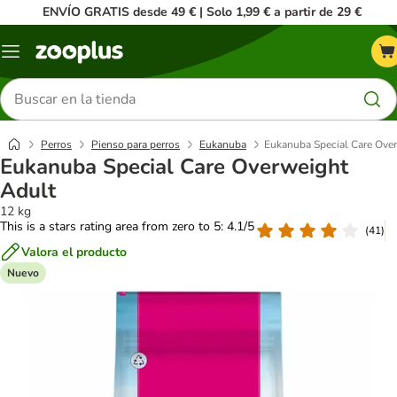
ENVÍO GRATIS desde 49 € | Solo 1,99 € a partir de 29 €
Menú
Buscar
productos
Perros
Pienso para perros
Eukanuba
Eukanuba Special Care Ove
Eukanuba Special Care Overweight
Adult
12 kg
This is a stars rating area from zero to 5: 4.1/5
(
41
)
Valora el producto
Nuevo