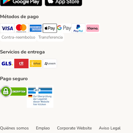
Métodos de pago
Visa Payment Method
Mastercard Payment Method
American Express Payment Method
Apple Pay Payment Method
Google Pay Payment Method
PayPal Payment Method
Klarna Payment Method
Contra-reembolso
Transferencia
Contra-reembolso Payment Method
Transferencia Payment Method
Servicios de entrega
GLS Shipping Method
CTTExpress Shipping Method
InPost Shipping Method
paack Shipping Method
Pago seguro
Security
Security
Quiénes somos
Empleo
Corporate Website
Aviso Legal