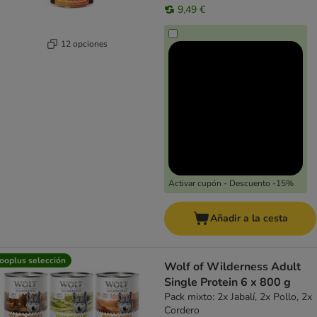
9,49 €
12 opciones
Activar cupón - Descuento -15%
Añadir a la cesta
ooplus selección
Wolf of Wilderness Adult
Single Protein 6 x 800 g
Pack mixto: 2x Jabalí, 2x Pollo, 2x
Cordero