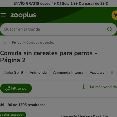
ENVÍO GRATIS desde 49 € | Solo 1,99 € a partir de 29 €
Menú
Buscar
productos
Perros
Comida sin cereales
Comida sin cereales para perros -
Página 2
Alpha Spirit
Animonda
Animonda Integra
Applaws
Bri
Lo más vendido
Filtrar por
49 - 96 de 1705 resultados
product items have been changed
ooplus selección