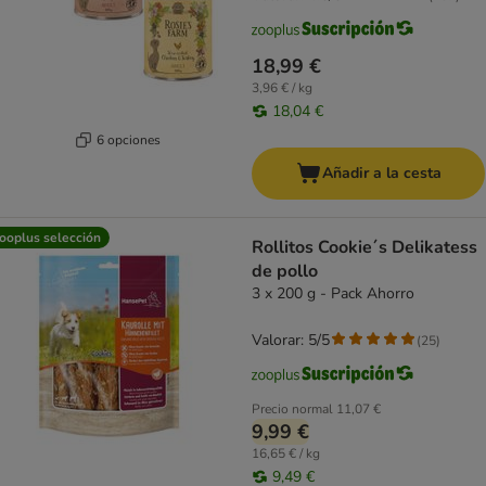
18,99 €
3,96 € / kg
18,04 €
6 opciones
Añadir a la cesta
ooplus selección
Rollitos Cookie´s Delikatess
de pollo
3 x 200 g - Pack Ahorro
Valorar: 5/5
(
25
)
Precio normal
11,07 €
9,99 €
16,65 € / kg
9,49 €