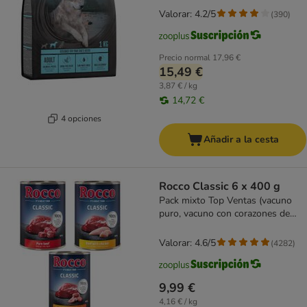
Valorar: 4.2/5
(
390
)
Precio normal
17,96 €
15,49 €
3,87 € / kg
14,72 €
4 opciones
Añadir a la cesta
Rocco Classic 6 x 400 g
Pack mixto Top Ventas (vacuno
puro, vacuno con corazones de
ave, vacuno y pollo)
Valorar: 4.6/5
(
4282
)
9,99 €
4,16 € / kg