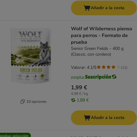
Añadir a la cesta
Wolf of Wilderness pienso
para perros - Formato de
prueba
Senior Green Fields - 400 g
(Classic, con cordero)
Valorar: 4.1/5
(
12
)
1,99 €
4,98 € / kg
1,89 €
10 opciones
Añadir a la cesta
ooplus selección