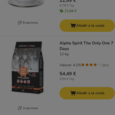
22,99 €
4,79 € / kg
21,84 €
8 opciones
Añadir a la cesta
Alpha Spirit The Only One 7
Days
12 kg
Valorar: 4.1/5
(
261
)
54,49 €
4,54 € / kg
Añadir a la cesta
3 opciones