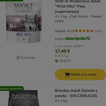
Wolf of Wilderness Adult
"Wild Hills" Pato
(superventas)
4 x 1 kg - Pack Ahorro - Receta
nueva
Valorar: 4.7/5
(
1925
)
Precio normal
19,96 €
17,49 €
4,37 € / kg
5 opciones
16,62 €
Añadir a la cesta
ooplus selección
Briantos Adult Salmón y
patata - SIN CEREALES
4 x 1 kg