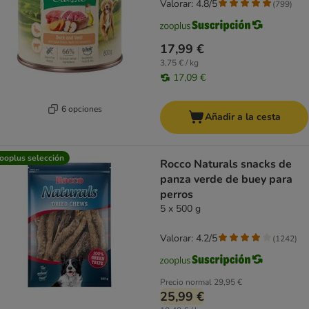
Valorar: 4.8/5
(
799
)
17,99 €
3,75 € / kg
17,09 €
6 opciones
Añadir a la cesta
ooplus selección
Rocco Naturals snacks de
panza verde de buey para
perros
5 x 500 g
Valorar: 4.2/5
(
1242
)
Precio normal
29,95 €
25,99 €