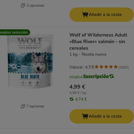
2 opciones
Añadir a la cesta
ooplus selección
Wolf of Wilderness Adult
«Blue River» salmón - sin
cereales
1 kg - Receta nueva
Valorar: 4.7/5
(
2682
)
4,99 €
4,99 € / kg
4,74 €
7 opciones
Añadir a la cesta