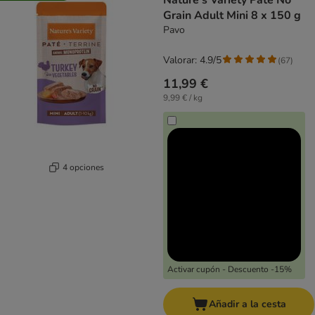
Nature's Variety Paté No
Grain Adult Mini 8 x 150 g
Pavo
Valorar: 4.9/5
(
67
)
11,99 €
9,99 € / kg
4 opciones
Activar cupón - Descuento -15%
Añadir a la cesta