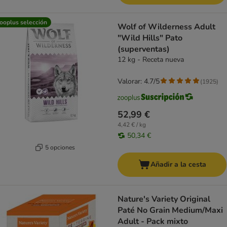
ooplus selección
Wolf of Wilderness Adult
"Wild Hills" Pato
(superventas)
12 kg - Receta nueva
Valorar: 4.7/5
(
1925
)
52,99 €
4,42 € / kg
50,34 €
5 opciones
Añadir a la cesta
Nature's Variety Original
Paté No Grain Medium/Maxi
Adult - Pack mixto