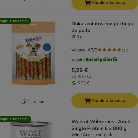
Añadir a la cesta
ooplus selección
Dokas rollitos con pechuga
de pollo
200 g
Valorar: 4.7/5
(
23
)
5,29 €
26,45 € / kg
5,03 €
Añadir a la cesta
2 opciones
ooplus selección
Wolf of Wilderness Adult
Single Protein 6 x 800 g
Wide Acres, con pollo