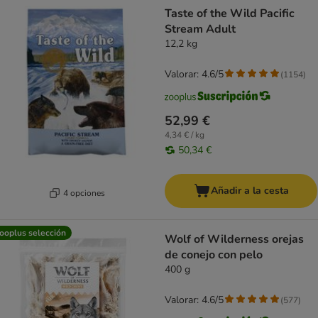
Taste of the Wild Pacific
Stream Adult
12,2 kg
Valorar: 4.6/5
(
1154
)
52,99 €
4,34 € / kg
50,34 €
Añadir a la cesta
4 opciones
ooplus selección
Wolf of Wilderness orejas
de conejo con pelo
400 g
Valorar: 4.6/5
(
577
)