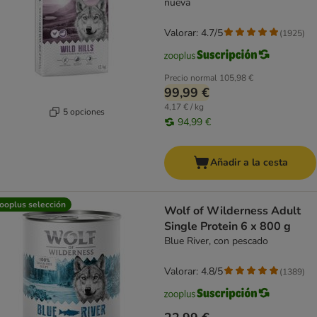
nueva
Valorar: 4.7/5
(
1925
)
Precio normal
105,98 €
99,99 €
4,17 € / kg
5 opciones
94,99 €
Añadir a la cesta
ooplus selección
Wolf of Wilderness Adult
Single Protein 6 x 800 g
Blue River, con pescado
Valorar: 4.8/5
(
1389
)