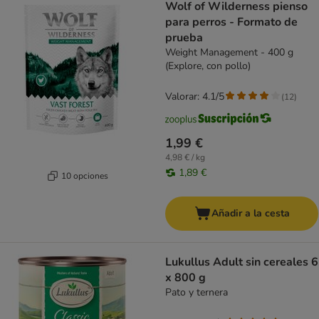
Wolf of Wilderness pienso
para perros - Formato de
prueba
Weight Management - 400 g
(Explore, con pollo)
Valorar: 4.1/5
(
12
)
1,99 €
4,98 € / kg
1,89 €
10 opciones
Añadir a la cesta
Lukullus Adult sin cereales 6
x 800 g
Pato y ternera