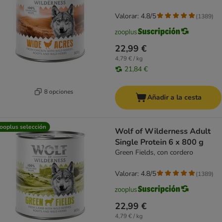
Valorar: 4.8/5
(
1389
)
22,99 €
4,79 € / kg
21,84 €
8 opciones
Añadir a la cesta
ooplus selección
Wolf of Wilderness Adult
Single Protein 6 x 800 g
Green Fields, con cordero
Valorar: 4.8/5
(
1389
)
22,99 €
4,79 € / kg