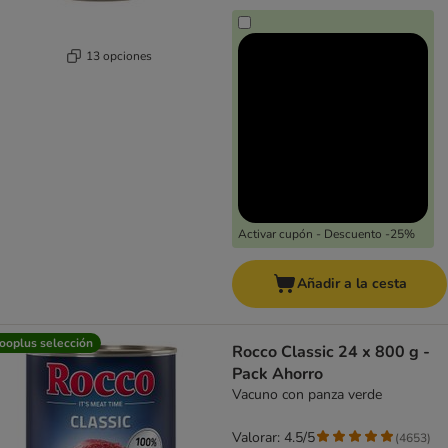
13 opciones
Activar cupón - Descuento -25%
Añadir a la cesta
ooplus selección
Rocco Classic 24 x 800 g -
Pack Ahorro
Vacuno con panza verde
Valorar: 4.5/5
(
4653
)