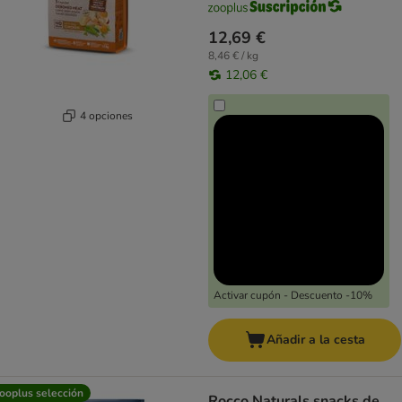
12,69 €
8,46 € / kg
12,06 €
4 opciones
Activar cupón - Descuento -10%
Añadir a la cesta
ooplus selección
Rocco Naturals snacks de