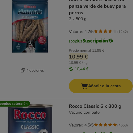
panza verde de buey para
perros
2 x 500 g
Valorar: 4.2/5
(
1242
)
Precio normal
11,98 €
10,99 €
10,99 € / kg
10,44 €
4 opciones
Añadir a la cesta
ooplus selección
Rocco Classic 6 x 800 g
Vacuno con pato
Valorar: 4.5/5
(
4653
)