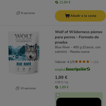
21,84 €
8 opciones
Añadir a la cesta
Wolf of Wilderness pienso
para perros - Formato de
prueba
Blue River - 400 g (Classic, con
salmón) - Receta nueva
Valorar: 4.1/5
(
12
)
1,99 €
4,98 € / kg
1,89 €
10 opciones