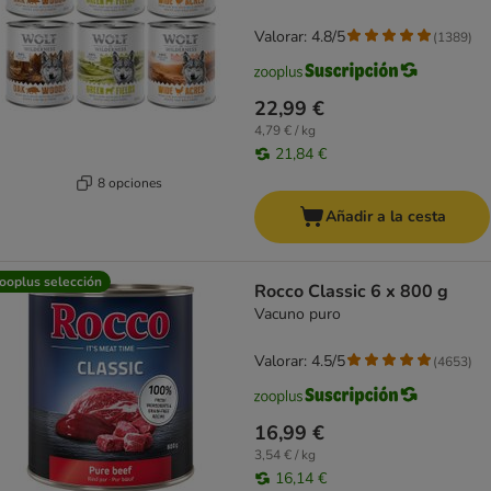
Valorar: 4.8/5
(
1389
)
22,99 €
4,79 € / kg
21,84 €
8 opciones
Añadir a la cesta
ooplus selección
Rocco Classic 6 x 800 g
Vacuno puro
Valorar: 4.5/5
(
4653
)
16,99 €
3,54 € / kg
16,14 €