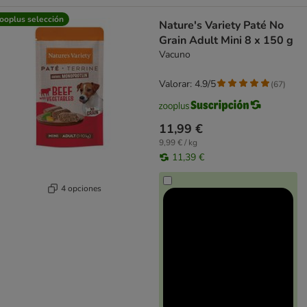
ooplus selección
Nature's Variety Paté No
Grain Adult Mini 8 x 150 g
Vacuno
Valorar: 4.9/5
(
67
)
11,99 €
9,99 € / kg
11,39 €
4 opciones