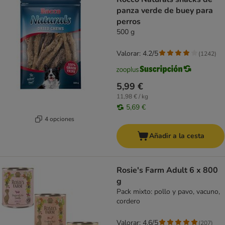
panza verde de buey para
perros
500 g
Valorar: 4.2/5
(
1242
)
5,99 €
11,98 € / kg
5,69 €
4 opciones
Añadir a la cesta
Rosie's Farm Adult 6 x 800
g
Pack mixto: pollo y pavo, vacuno,
cordero
Valorar: 4.6/5
(
207
)