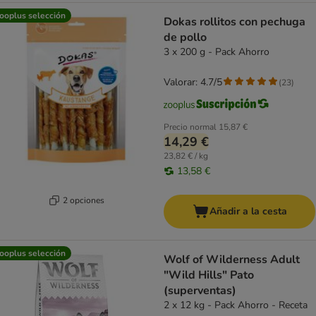
ooplus selección
Dokas rollitos con pechuga
de pollo
3 x 200 g - Pack Ahorro
Valorar: 4.7/5
(
23
)
Precio normal
15,87 €
14,29 €
23,82 € / kg
13,58 €
2 opciones
Añadir a la cesta
ooplus selección
Wolf of Wilderness Adult
"Wild Hills" Pato
(superventas)
2 x 12 kg - Pack Ahorro - Receta