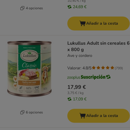
10,40 € / kg
24,69 €
4 opciones
Añadir a la cesta
Lukullus Adult sin cereales 6
x 800 g
Ave y cordero
Valorar: 4.8/5
(
799
)
17,99 €
3,75 € / kg
17,09 €
6 opciones
Añadir a la cesta