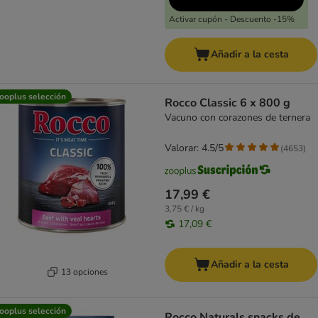
Activar cupón - Descuento -15%
Añadir a la cesta
ooplus selección
Rocco Classic 6 x 800 g
Vacuno con corazones de ternera
Valorar: 4.5/5
(
4653
)
17,99 €
3,75 € / kg
17,09 €
Añadir a la cesta
13 opciones
ooplus selección
Rocco Naturals snacks de