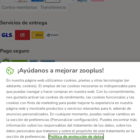
Visa Payment Method
Mastercard Payment Method
American Express Payment Method
Apple Pay Payment Method
Google Pay Payment Method
PayPal Payment Method
Klarna Payment Method
Contra-reembolso
Transferencia
Contra-reembolso Payment Method
Transferencia Payment Method
Servicios de entrega
GLS Shipping Method
CTTExpress Shipping Method
InPost Shipping Method
paack Shipping Method
Pago seguro
Security
Security
¡Ayúdanos a mejorar zooplus!
En nuestra página web utilizamos cookies, píxeles y otras tecnologías (en
adelante, cookies). El empleo de las cookies necesarias es indispensable para
que puedas navegar y hacer compras en nuestra web. Con tu consentimiento,
nos gustaría activar las cookies de rendimiento, las cookies funcionales y las
Quiénes somos
Empleo
Corporate Website
Aviso Legal
cookies con fines de marketing para poder mejorar tu experiencia en nuestra
página web y mostrarte productos y servicios relevantes para ti, además de
Condiciones comerciales generales
DSA
anuncios personalizados. En cualquier momento, puedes realizar cambios en
Formulario de desistimiento
Contacto
la sección de preferencias (Personalizar configuración). Puedes encontrar más
información sobre los responsables del tratamiento de los datos, sobre los
Gastos de envío y plazo de entrega
Formas de pago
datos personales que tratamos y sobre el propósito de este tratamiento en la
Programa de afiliación
Protección de datos
sección de preferencias.
Política de protección de datos