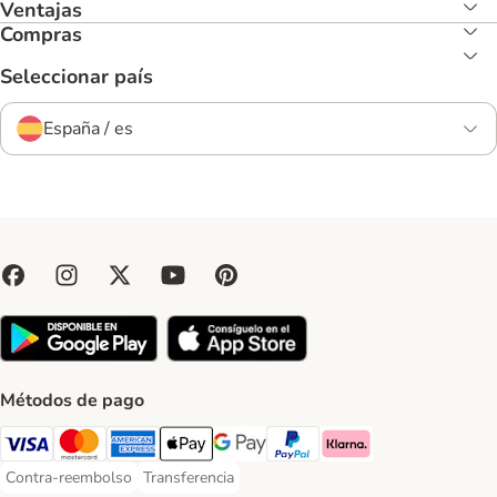
Ventajas
Compras
Seleccionar país
España / es
Métodos de pago
Visa Payment Method
Mastercard Payment Method
American Express Payment Method
Apple Pay Payment Method
Google Pay Payment Method
PayPal Payment Method
Klarna Payment Method
Contra-reembolso
Transferencia
Contra-reembolso Payment Method
Transferencia Payment Method