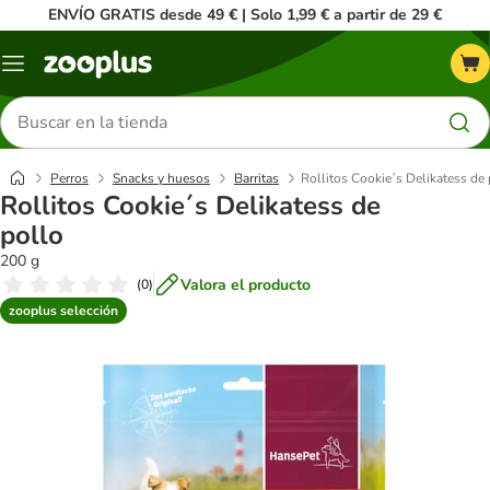
ENVÍO GRATIS desde 49 € | Solo 1,99 € a partir de 29 €
Menú
Buscar
productos
Perros
Snacks y huesos
Barritas
Rollitos Cookie´s Delikatess de 
Rollitos Cookie´s Delikatess de
pollo
200 g
Valora el producto
(
0
)
zooplus selección