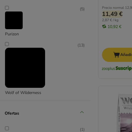
Nature's Variety
Precio normal
12,9
(
5
)
11,49 €
Pro Plan
2,87 € / kg
Purizon
10,92 €
Rinti
Purizon
Rocco
Rosie's Farm
(
13
)
Simpsons Premium
Añadir
Taste of the Wild
Terra Canis
Wolf of Wilderness
Yarrah
Los más vendidos: pienso sin cereales
Wolf of Wilderness
Los más vendidos: comida húmeda sin
cereales
Los más vendidos: comida para
Ofertas
cachorros sin cereales
Los más vendidos: snacks sin cereales
(
1
)
Otras marcas