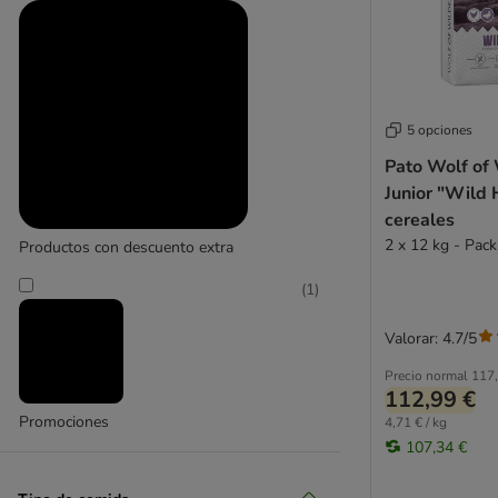
5 opciones
Pato Wolf of
Junior "Wild H
cereales
2 x 12 kg - Pac
Productos con descuento extra
(
1
)
Valorar: 4.7/5
Precio normal
117,
112,99 €
Promociones
4,71 € / kg
107,34 €