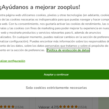
¡Ayúdanos a mejorar zooplus!
stra página web utilizamos cookies, píxeles y otras tecnologías (en adelante, cookies
 de las cookies necesarias es indispensable para que puedas navegar y hacer comp
a web. Con tu consentimiento, nos gustaría activar las cookies de rendimiento, las c
nales y las cookies con fines de marketing para poder mejorar tu experiencia en nues
 web y mostrarte productos y servicios relevantes para ti, además de anuncios
alizados. En cualquier momento, puedes realizar cambios en la sección de preferenc
nalizar configuración). Puedes encontrar más información sobre los responsables d
iento de los datos, sobre los datos personales que tratamos y sobre el propósito de 
iento en la sección de preferencias.
Política de protección de datos
alizar configuración
5 opciones
Ac
a
 Wilderness
Pato Wolf of Wilderness
Aceptar y continuar
ills" - sin
Junior "Wild Hills" - sin
cereales
 Ahorro
12 kg
Solo cookies estrictamente necesarias
Valorar: 4.7/5
(
1524
)
(
1524
)