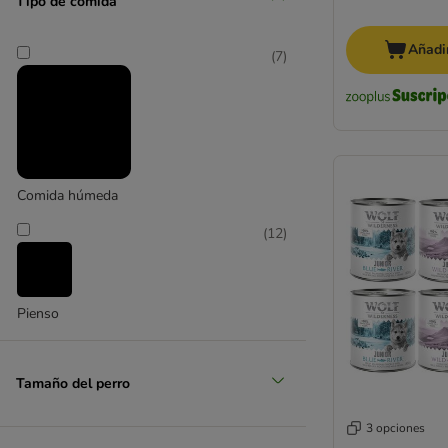
Tipo de comida
Añadir
(
7
)
Comida húmeda
(
12
)
Pienso
Tamaño del perro
3 opciones