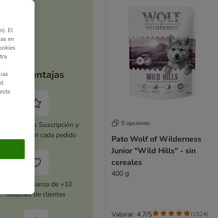
). El
ras en
ookies
tra
Tus ventajas
ias
el
este
5 opciones
tiva zooplus Suscripción y
horra 5 % en cada pedido
Pato Wolf of Wilderness
Junior "Wild Hills" - sin
cereales
400 g
Con la confianza de +10
millones de clientes
Valorar: 4.7/5
(
1524
)