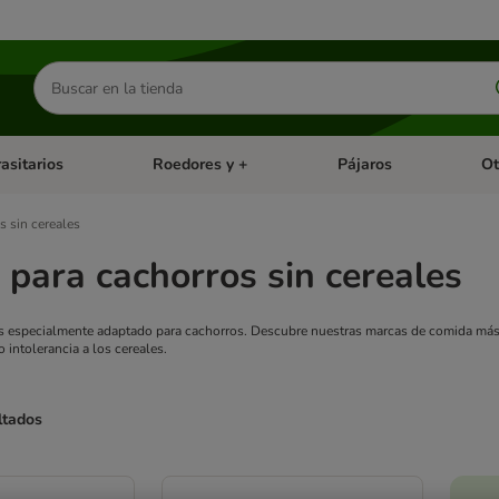
Buscar
productos
asitarios
Roedores y +
Pájaros
Ot
tegoria abierto: Dieta Vet.
Menú de categoria abierto: Antiparasitarios
Menú de categoria abierto
Menú 
 sin cereales
para cachorros sin cereales
s especialmente adaptado para cachorros. Descubre nuestras marcas de comida más p
 intolerancia a los cereales.
ltados
ve been changed