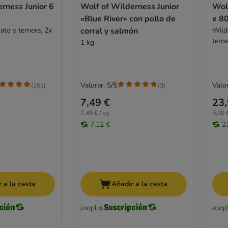
rness Junior 6
Wolf of Wilderness Junior
Wolf
«Blue River» con pollo de
x 8
ato y ternera, 2x
corral y salmón
Wild 
tern
1 kg
Valorar: 5/5
Valor
(
251
)
(
3
)
7,49 €
23,
7,49 € / kg
5,00 €
7,12 €
2
 a la cesta
Añadir a la cesta