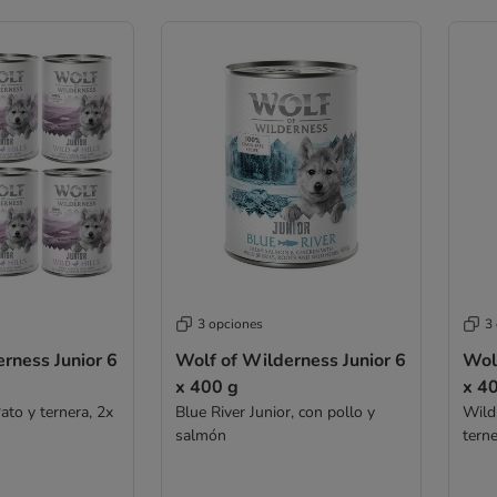
3 opciones
3
rness Junior 6
Wolf of Wilderness Junior 6
Wolf
x 400 g
x 4
ato y ternera, 2x
Blue River Junior, con pollo y
Wild 
salmón
tern