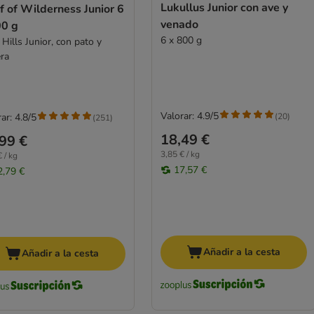
Lukullus Junior con ave y
 of Wilderness Junior 6
venado
00 g
6 x 800 g
Hills Junior, con pato y
era
Valorar: 4.9/5
(
20
)
ar: 4.8/5
(
251
)
18,49 €
99 €
3,85 € / kg
 / kg
17,57 €
2,79 €
Añadir a la cesta
Añadir a la cesta