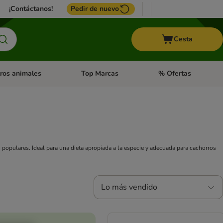
¡Contáctanos!
Pedir de nuevo
Cesta
ros animales
Top Marcas
% Ofertas
: Roedores y +
de categoria abierto: Pájaros
Menú de categoria abierto: Otros animales
Menú de categoria abie
opulares. Ideal para una dieta apropiada a la especie y adecuada para cachorros
Lo más vendido