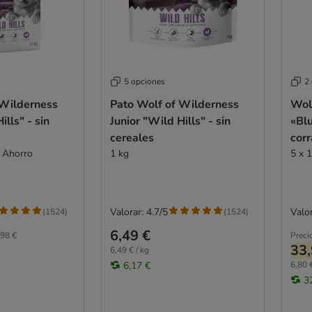
5 opciones
2
 Wilderness
Pato Wolf of Wilderness
Wol
ills" - sin
Junior "Wild Hills" - sin
«Blu
cereales
corr
k Ahorro
1 kg
5 x 
Valorar: 4.7/5
Valor
(
1524
)
(
1524
)
6,49 €
98 €
Preci
33,
6,49 € / kg
6,17 €
6,80 €
3