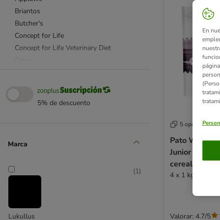
Briantos
Butcher's
En nue
Concept for Life
empleo
Concept for Life Veterinary Diet
nuestr
funcio
Crave
página
Dogs'n Tiger
person
(Perso
Eukanuba
tratam
Farmina
tratam
5% de descuento
Green Petfood
Greenwoods
Person
5 opciones
Happy Dog
Pato Wolf of
Marca
Herrmanns
Junior "Wild H
Hill's Science Plan
cereales
Isegrim
(
1
)
4 x 1 kg - Pack
Josera
Lukullus
Lupo Sensitive
Valorar: 4.7/5
Lukullus
Natural Greatness