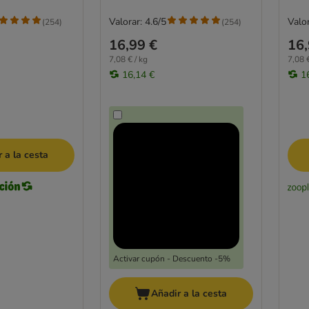
Valorar: 4.6/5
Valor
(
254
)
(
254
)
16,99 €
16,
7,08 € / kg
7,08 €
16,14 €
1
 a la cesta
Activar cupón - Descuento -5%
Añadir a la cesta