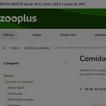
ENVÍO GRATIS desde 49 € | Solo 1,99 € a partir de 29 €
Perros
Gatos
Dieta Vet.
Antipar
Menú de categoria abierto: Perros
Menú de categoria abierto: Gatos
Menú de ca
Perros
Comida sin cereales
Los más vendidos: comida para cachorros
Comida 
Categoría
Alimento sin cereale
que padecen alergia o
Perros
Comida sin cereales
Alpha Spirit
1 - 19 de 19 resu
Animonda
Animonda Integra
product items ha
Applaws