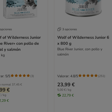
 opciones
3 opciones
f of Wilderness Junior
Wolf of Wilderness Junior 6
e River» con pollo de
x 800 g
al y salmón
Blue River Junior, con pollo y
salmón
1 kg
ar: 5/5
Valorar: 4.8/5
(
3
)
(
251
)
23,99 €
o normal
37,45 €
99 €
5,00 € / kg
 / kg
22,79 €
2,29 €