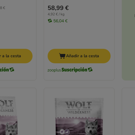
58,99 €
8 €
4,92 € / kg
56,04 €
 a la cesta
Añadir a la cesta