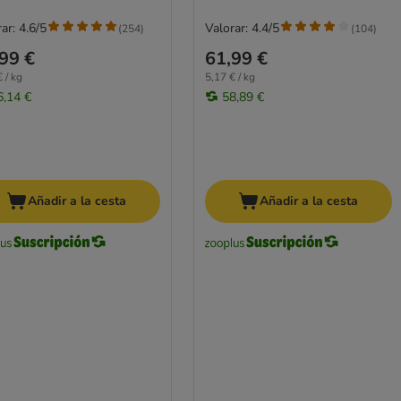
ar: 4.6/5
Valorar: 4.4/5
(
254
)
(
104
)
99 €
61,99 €
 / kg
5,17 € / kg
6,14 €
58,89 €
Añadir a la cesta
Añadir a la cesta