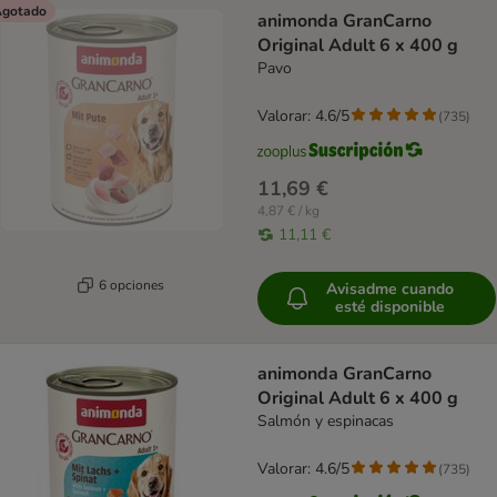
gotado
animonda GranCarno
Original Adult 6 x 400 g
Pavo
Valorar: 4.6/5
(
735
)
11,69 €
4,87 € / kg
11,11 €
6 opciones
Avisadme cuando
esté disponible
animonda GranCarno
Original Adult 6 x 400 g
Salmón y espinacas
Valorar: 4.6/5
(
735
)