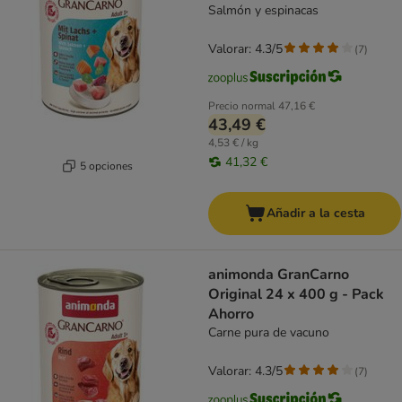
Salmón y espinacas
Valorar: 4.3/5
(
7
)
Precio normal
47,16 €
43,49 €
4,53 € / kg
41,32 €
5 opciones
Añadir a la cesta
animonda GranCarno
Original 24 x 400 g - Pack
Ahorro
Carne pura de vacuno
Valorar: 4.3/5
(
7
)