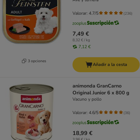
Valorar: 4.7/5
(
236
)
7,49 €
8,32 € / kg
7,12 €
3 opciones
Añadir a la cesta
animonda GranCarno
Original Junior 6 x 800 g
Vacuno y pollo
Valorar: 4.6/5
(
36
)
18,99 €
3,96 € / kg