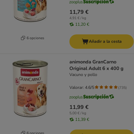
11,79 €
4,91 € / kg
11,20 €
6 opciones
Añadir a la cesta
animonda GranCarno
Original Adult 6 x 400 g
Vacuno y pollo
Valorar: 4.6/5
(
735
)
11,99 €
5,00 € / kg
11,39 €
6 opciones