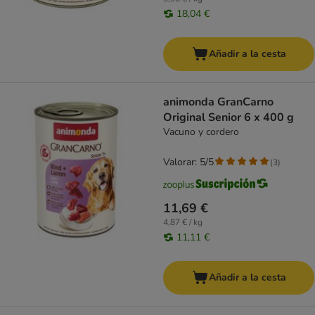
18,04 €
Añadir a la cesta
animonda GranCarno
Original Senior 6 x 400 g
Vacuno y cordero
Valorar: 5/5
(
3
)
11,69 €
4,87 € / kg
11,11 €
Añadir a la cesta