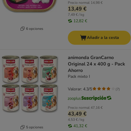
Precio normal
14,98 €
13,49 €
7,49 € / kg
12,82 €
6 opciones
Añadir a la cesta
animonda GranCarno
Original 24 x 400 g - Pack
Ahorro
Pack mixto I
Valorar: 4.3/5
(
7
)
Precio normal
47,16 €
43,49 €
4,53 € / kg
41,32 €
5 opciones