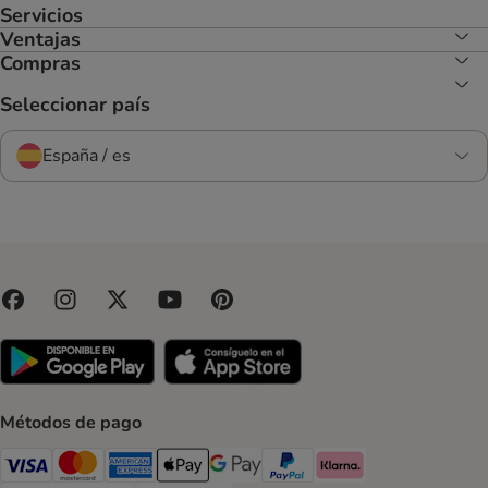
Servicios
Ventajas
Compras
Seleccionar país
España / es
Métodos de pago
Visa Payment Method
Mastercard Payment Method
American Express Payment Method
Apple Pay Payment Method
Google Pay Payment Method
PayPal Payment Method
Klarna Payment Method