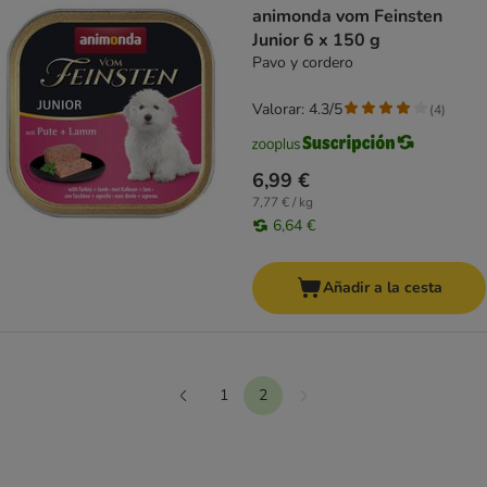
animonda vom Feinsten
Junior 6 x 150 g
Pavo y cordero
Valorar: 4.3/5
(
4
)
6,99 €
7,77 € / kg
6,64 €
Añadir a la cesta
1
2
Siguiente
Anterior