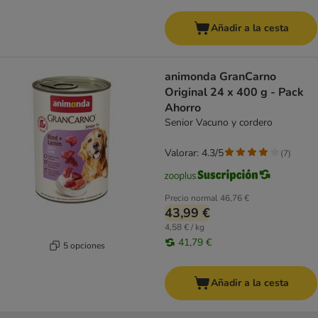
Añadir a la cesta
animonda GranCarno
Original 24 x 400 g - Pack
Ahorro
Senior Vacuno y cordero
Valorar: 4.3/5
(
7
)
Precio normal
46,76 €
43,99 €
4,58 € / kg
41,79 €
5 opciones
Añadir a la cesta