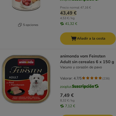
Precio normal
47,16 €
43,49 €
4,53 € / kg
41,32 €
5 opciones
Añadir a la cesta
animonda vom Feinsten
Adult sin cereales 6 x 150 g
Vacuno y corazón de pavo
Valorar: 4.7/5
(
236
)
7,49 €
8,32 € / kg
7,12 €