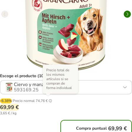
Precio total de
los mismos
Escoge el producto (10 opciones)
artículos si se
compran de
Ciervo y manzana
forma individual
593169.25
-6.38%
Precio normal
74,76 €
69,99 €
3,65 € / kg
69,99 €
Compra puntual