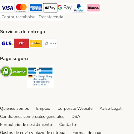
Visa Payment Method
Mastercard Payment Method
American Express Payment Method
Apple Pay Payment Method
Google Pay Payment Method
PayPal Payment Method
Klarna Payment Method
Contra-reembolso
Transferencia
Contra-reembolso Payment Method
Transferencia Payment Method
Servicios de entrega
GLS Shipping Method
CTTExpress Shipping Method
InPost Shipping Method
paack Shipping Method
Pago seguro
Security
Security
Quiénes somos
Empleo
Corporate Website
Aviso Legal
Condiciones comerciales generales
DSA
Formulario de desistimiento
Contacto
Gastos de envío y plazo de entrega
Formas de pago