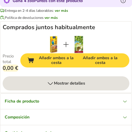
Gana 4 zooPuntos con este producto
Entrega en 2-4 días laborables:
ver más
Política de devoluciones
ver más
Comprados juntos habitualmente
Precio
Añadir ambos a la
Añadir ambos a la
total
cesta
cesta
0,00 €
Mostrar detalles
Ficha de producto
Composición