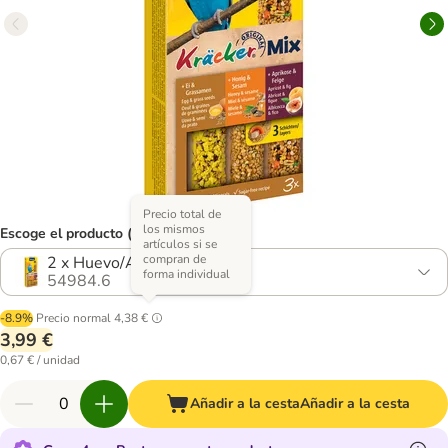
Precio total de
los mismos
Escoge el producto (4 opciones)
artículos si se
compran de
2 x Huevo/Albaricoque/Miel
forma individual
54984.6
-8.9%
Precio normal
4,38 €
3,99 €
0,67 € / unidad
Añadir a la cesta
Añadir a la cesta