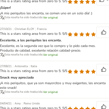
This is a stars rating area from zero to 5: 5/5
¡Súper!
¡A mis periquitos les encanta, se comen uno en un solo día! :)
Esta reseña ha sido traducida.
Ver original
|
|
27/10/21
Christian ELOY
Francia
This is a stars rating area from zero to 5: 5/5
Excelente, a los periquitos les encanta.
Excelente, es la segunda vez que lo compro y lo pido cada mes.
Producto de calidad, excelente relación calidad-precio.
Esta reseña ha sido traducida.
Ver original
|
|
27/08/21
Antonella
Italia
This is a stars rating area from zero to 5: 5/5
Snack muy apreciado
¡A mis periquitos, que ya son mayorcitos y muy exigentes, les encanta
este snack!
Esta reseña ha sido traducida.
Ver original
|
|
04/04/21
Amy
Reino Unido
This is a stars rating area from zero to 5: 5/5