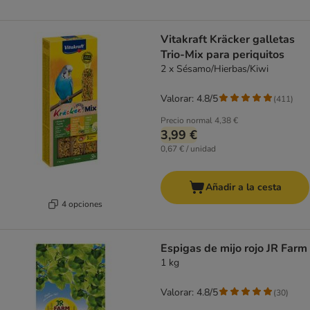
Vitakraft Kräcker galletas
Trio-Mix para periquitos
2 x Sésamo/Hierbas/Kiwi
Valorar: 4.8/5
(
411
)
Precio normal
4,38 €
3,99 €
0,67 € / unidad
Añadir a la cesta
4 opciones
Espigas de mijo rojo JR Farm
1 kg
Valorar: 4.8/5
(
30
)