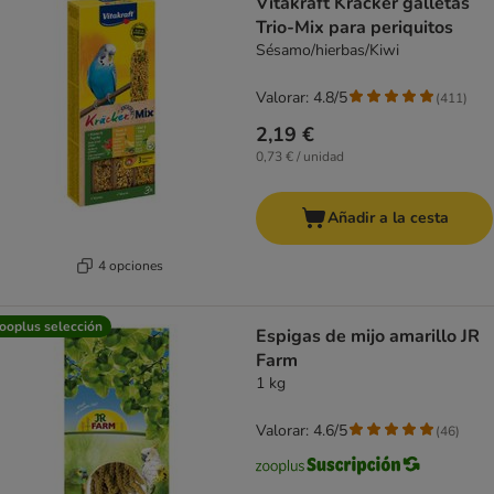
Vitakraft Kräcker galletas
Trio-Mix para periquitos
Sésamo/hierbas/Kiwi
Valorar: 4.8/5
(
411
)
2,19 €
0,73 € / unidad
Añadir a la cesta
4 opciones
ooplus selección
Espigas de mijo amarillo JR
Farm
1 kg
Valorar: 4.6/5
(
46
)