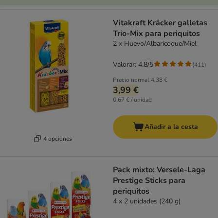
Vitakraft Kräcker galletas
Trio-Mix para periquitos
2 x Huevo/Albaricoque/Miel
Valorar: 4.8/5
(
411
)
Precio normal
4,38 €
3,99 €
0,67 € / unidad
Añadir a la cesta
4 opciones
Pack mixto: Versele-Laga
Prestige Sticks para
periquitos
4 x 2 unidades (240 g)