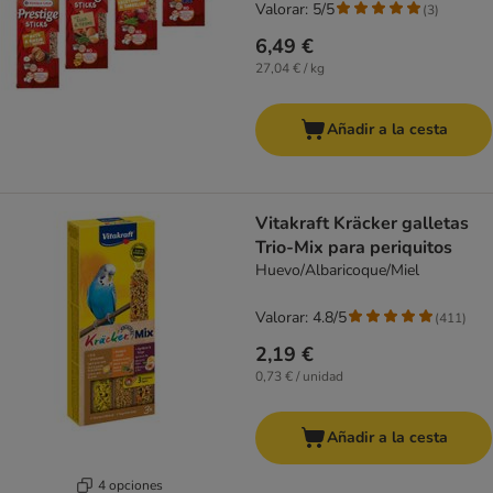
Valorar: 5/5
(
3
)
6,49 €
27,04 € / kg
Añadir a la cesta
Vitakraft Kräcker galletas
Trio-Mix para periquitos
Huevo/Albaricoque/Miel
Valorar: 4.8/5
(
411
)
2,19 €
0,73 € / unidad
Añadir a la cesta
4 opciones