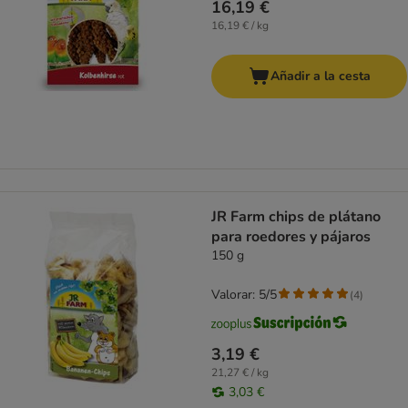
16,19 €
16,19 € / kg
Añadir a la cesta
JR Farm chips de plátano
para roedores y pájaros
150 g
Valorar: 5/5
(
4
)
3,19 €
21,27 € / kg
3,03 €