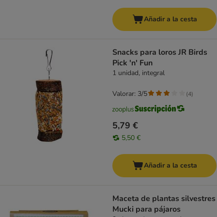
Añadir a la cesta
Snacks para loros JR Birds
Pick 'n' Fun
1 unidad, integral
Valorar: 3/5
(
4
)
5,79 €
5,50 €
Añadir a la cesta
Maceta de plantas silvestres
Mucki para pájaros