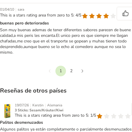
|
01/04/10
sara
This is a stars rating area from zero to 5: 4/5
buenas pero deterioradas
Son muy buenas ademas de tener diferentes sabores parecen de buene
calidad,a mis peris les encanta.El unico pero es que siempre me llegan
chafadas,me creo que en el tranporte se gopean y muhas tienen todo
desprendido,aunque bueno se lo echo al comedero aunque no sea lo
mismo.
1
2
Anterior
Siguiente
Reseñas de otros países
|
|
19/07/26
Kerstin
Alemania
3 Sticks: Sesam/Kräuter/Kiwi
This is a stars rating area from zero to 5: 1/5
Palitos desmenuzados
Algunos palitos ya están completamente o parcialmente desmenuzados