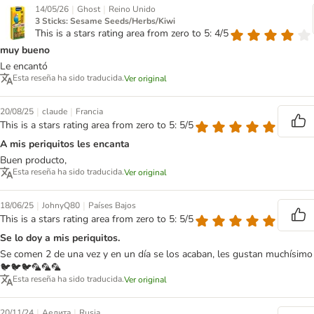
|
|
14/05/26
Ghost
Reino Unido
3 Sticks: Sesame Seeds/Herbs/Kiwi
This is a stars rating area from zero to 5: 4/5
muy bueno
Le encantó
Esta reseña ha sido traducida.
Ver original
|
|
20/08/25
claude
Francia
This is a stars rating area from zero to 5: 5/5
A mis periquitos les encanta
Buen producto,
Esta reseña ha sido traducida.
Ver original
|
|
18/06/25
JohnyQ80
Países Bajos
This is a stars rating area from zero to 5: 5/5
Se lo doy a mis periquitos.
Se comen 2 de una vez y en un día se los acaban, les gustan muchísimo
🐦🐦🐦🦜🦜🦜
Esta reseña ha sido traducida.
Ver original
|
|
20/11/24
Аелита
Rusia