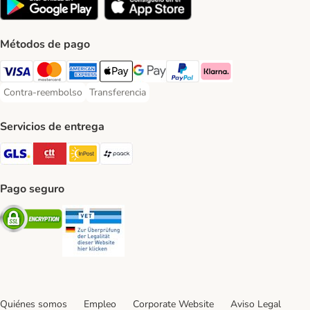
Métodos de pago
Visa Payment Method
Mastercard Payment Method
American Express Payment Method
Apple Pay Payment Method
Google Pay Payment Method
PayPal Payment Method
Klarna Payment Method
Contra-reembolso
Transferencia
Contra-reembolso Payment Method
Transferencia Payment Method
Servicios de entrega
GLS Shipping Method
CTTExpress Shipping Method
InPost Shipping Method
paack Shipping Method
Pago seguro
Security
Security
Quiénes somos
Empleo
Corporate Website
Aviso Legal