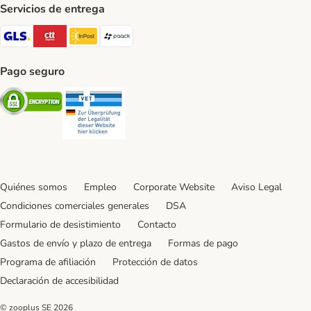
Servicios de entrega
GLS Shipping Method
CTTExpress Shipping Method
InPost Shipping Method
paack Shipping Method
Pago seguro
Security
Security
Quiénes somos
Empleo
Corporate Website
Aviso Legal
Condiciones comerciales generales
DSA
Formulario de desistimiento
Contacto
Gastos de envío y plazo de entrega
Formas de pago
Programa de afiliación
Protección de datos
Declaración de accesibilidad
© zooplus SE
2026