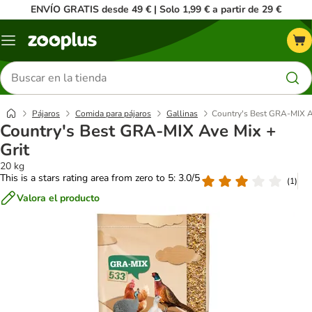
ENVÍO GRATIS desde 49 € | Solo 1,99 € a partir de 29 €
Menú
Buscar
productos
Pájaros
Comida para pájaros
Gallinas
Country's Best GRA-MIX Av
Country's Best GRA-MIX Ave Mix +
Grit
20 kg
This is a stars rating area from zero to 5: 3.0/5
(
1
)
Valora el producto