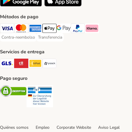
Métodos de pago
Visa Payment Method
Mastercard Payment Method
American Express Payment Method
Apple Pay Payment Method
Google Pay Payment Method
PayPal Payment Method
Klarna Payment Method
Contra-reembolso
Transferencia
Contra-reembolso Payment Method
Transferencia Payment Method
Servicios de entrega
GLS Shipping Method
CTTExpress Shipping Method
InPost Shipping Method
paack Shipping Method
Pago seguro
Security
Security
Quiénes somos
Empleo
Corporate Website
Aviso Legal