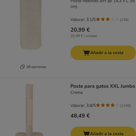
Poste redondo a/H (Ø 14,3 x L 35
cm)
Valorar: 3.1/5
(
236
)
20,99 €
20,99 € / unidad
Añadir a la cesta
18 opciones
Poste para gatos XXL Jumbo
Crema
Valorar: 3.8/5
(
1199
)
48,49 €
Añadir a la cesta