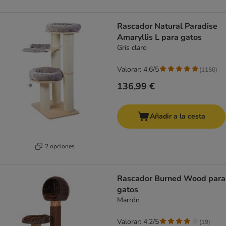
Rascador Natural Paradise
Amaryllis L para gatos
Gris claro
Valorar: 4.6/5
(
1150
)
136,99 €
Añadir a la cesta
2 opciones
Rascador Burned Wood para
gatos
Marrón
Valorar: 4.2/5
(
19
)