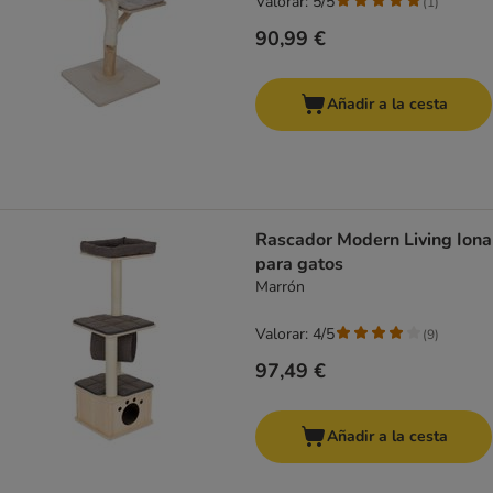
Valorar: 5/5
(
1
)
90,99 €
Añadir a la cesta
Rascador Modern Living Iona
para gatos
Marrón
Valorar: 4/5
(
9
)
97,49 €
Añadir a la cesta