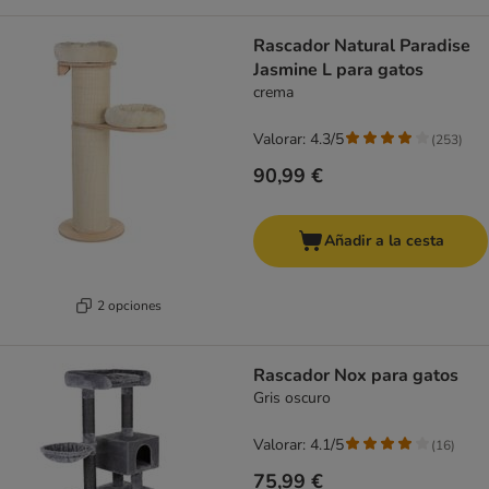
Rascador Natural Paradise
Jasmine L para gatos
crema
Valorar: 4.3/5
(
253
)
90,99 €
Añadir a la cesta
2 opciones
Rascador Nox para gatos
Gris oscuro
Valorar: 4.1/5
(
16
)
75,99 €