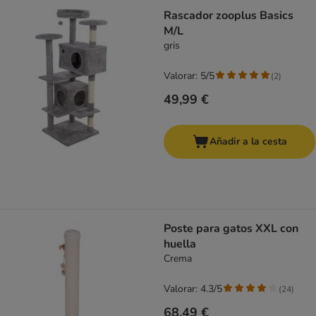
Rascador zooplus Basics
M/L
gris
Valorar: 5/5
(
2
)
49,99 €
Añadir a la cesta
Poste para gatos XXL con
huella
Crema
Valorar: 4.3/5
(
24
)
68,49 €