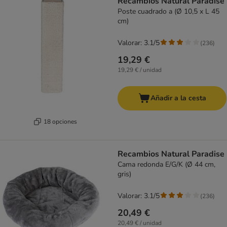
Recambios Natural Paradise
Poste cuadrado a (Ø 10,5 x L 45
cm)
Valorar: 3.1/5
(
236
)
19,29 €
19,29 € / unidad
Añadir a la cesta
18 opciones
Recambios Natural Paradise
Cama redonda E/G/K (Ø 44 cm,
gris)
Valorar: 3.1/5
(
236
)
20,49 €
20,49 € / unidad