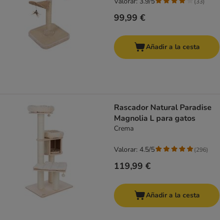
Valorar: 3.9/5
(
33
)
99,99 €
Añadir a la cesta
Rascador Natural Paradise
Magnolia L para gatos
Crema
Valorar: 4.5/5
(
296
)
119,99 €
Añadir a la cesta