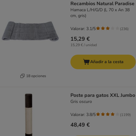
Recambios Natural Paradise
Hamaca L/H/G/D (L 70 x An 38
cm, gris)
Valorar: 3.1/5
(
236
)
15,29 €
15,29 € / unidad
Añadir a la cesta
18 opciones
Poste para gatos XXL Jumbo
Gris oscuro
Valorar: 3.8/5
(
1199
)
48,49 €