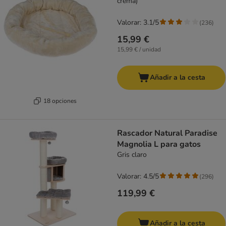
crema)
Valorar: 3.1/5
(
236
)
15,99 €
15,99 € / unidad
Añadir a la cesta
18 opciones
Rascador Natural Paradise
Magnolia L para gatos
Gris claro
Valorar: 4.5/5
(
296
)
119,99 €
Añadir a la cesta