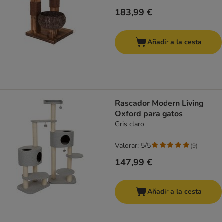
183,99 €
Añadir a la cesta
Rascador Modern Living
Oxford para gatos
Gris claro
Valorar: 5/5
(
9
)
147,99 €
Añadir a la cesta