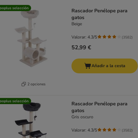
product items have been changed
ooplus selección
Rascador Penélope para
gatos
Beige
Valorar: 4.3/5
(
3582
)
52,99 €
Añadir a la cesta
2 opciones
ooplus selección
Rascador Penélope para
gatos
Gris oscuro
Valorar: 4.3/5
(
3582
)