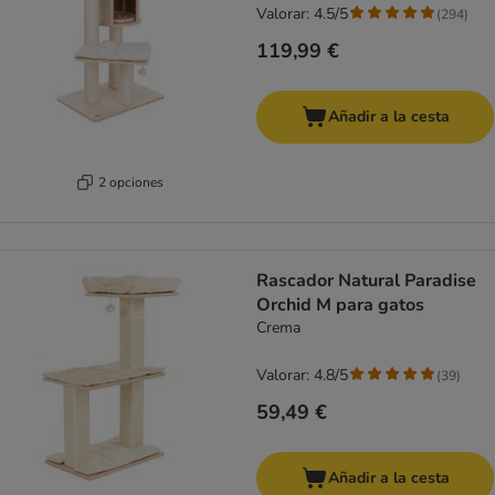
Valorar: 4.5/5
(
294
)
119,99 €
Añadir a la cesta
2 opciones
Rascador Natural Paradise
Orchid M para gatos
Crema
Valorar: 4.8/5
(
39
)
59,49 €
Añadir a la cesta