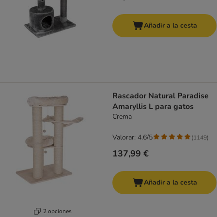
Añadir a la cesta
Rascador Natural Paradise
Amaryllis L para gatos
Crema
Valorar: 4.6/5
(
1149
)
137,99 €
Añadir a la cesta
2 opciones