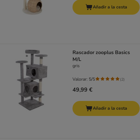
Añadir a la cesta
Rascador zooplus Basics
M/L
gris
Valorar: 5/5
(
2
)
49,99 €
Añadir a la cesta