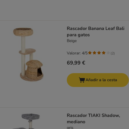
Rascador Banana Leaf Bali
para gatos
Beige
Valorar: 4/5
(
2
)
69,99 €
Añadir a la cesta
Rascador TIAKI Shadow,
mediano
gris