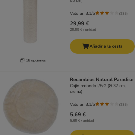
55 cm)
Valorar: 3.1/5
(
235
)
29,99 €
29,99 € / unidad
Añadir a la cesta
18 opciones
Recambios Natural Paradise
Cojín redondo I/F/G (Ø 37 cm,
crema)
Valorar: 3.1/5
(
235
)
5,69 €
5,69 € / unidad