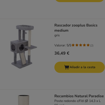
Rascador zooplus Basics
medium
gris
Valorar: 5/5
(
2
)
36,49 €
Añadir a la cesta
Recambios Natural Paradise
Poste redondo c/F/d (Ø 14,3 x L