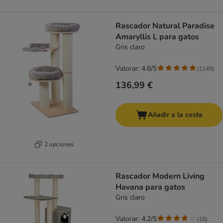
Rascador Natural Paradise
Amaryllis L para gatos
Gris claro
Valorar: 4.6/5
(
1149
)
136,99 €
Añadir a la cesta
2 opciones
Rascador Modern Living
Havana para gatos
Gris claro
Valorar: 4.2/5
(
16
)