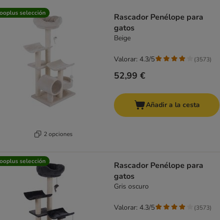
product items have been changed
ooplus selección
Rascador Penélope para
gatos
Beige
Valorar: 4.3/5
(
3573
)
52,99 €
Añadir a la cesta
2 opciones
ooplus selección
Rascador Penélope para
gatos
Gris oscuro
Valorar: 4.3/5
(
3573
)