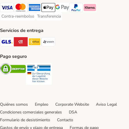
Visa Payment Method
Mastercard Payment Method
American Express Payment Method
Apple Pay Payment Method
Google Pay Payment Method
PayPal Payment Method
Klarna Payment Method
Contra-reembolso
Transferencia
Contra-reembolso Payment Method
Transferencia Payment Method
Servicios de entrega
GLS Shipping Method
CTTExpress Shipping Method
InPost Shipping Method
paack Shipping Method
Pago seguro
Security
Security
Quiénes somos
Empleo
Corporate Website
Aviso Legal
Condiciones comerciales generales
DSA
Formulario de desistimiento
Contacto
Gastos de envío y plazo de entrega
Formas de pago