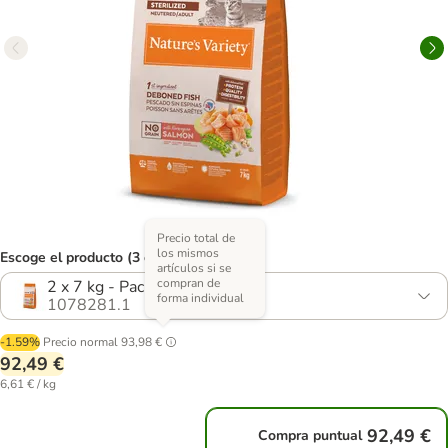
Precio total de
los mismos
Escoge el producto (3 opciones)
artículos si se
compran de
2 x 7 kg - Pack Ahorro
forma individual
1078281.1
-1.59%
Precio normal
93,98 €
92,49 €
6,61 € / kg
92,49 €
Compra puntual