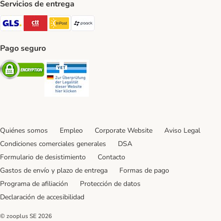
Servicios de entrega
GLS Shipping Method
CTTExpress Shipping Method
InPost Shipping Method
paack Shipping Method
Pago seguro
Security
Security
Quiénes somos
Empleo
Corporate Website
Aviso Legal
Condiciones comerciales generales
DSA
Formulario de desistimiento
Contacto
Gastos de envío y plazo de entrega
Formas de pago
Programa de afiliación
Protección de datos
Declaración de accesibilidad
© zooplus SE
2026