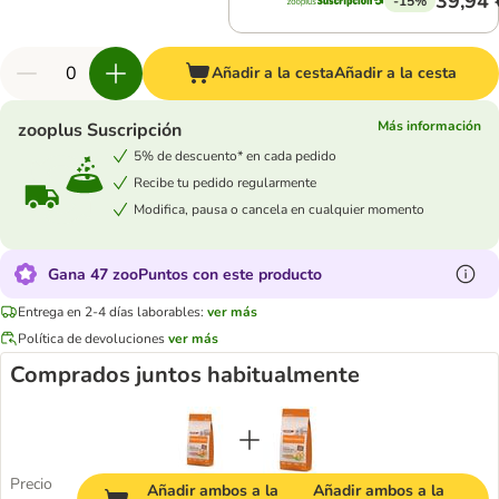
39,94 
-15%
Añadir a la cesta
Añadir a la cesta
Más información
zooplus Suscripción
5% de descuento* en cada pedido
Recibe tu pedido regularmente
Modifica, pausa o cancela en cualquier momento
Gana 47 zooPuntos con este producto
Entrega en 2-4 días laborables:
ver más
Política de devoluciones
ver más
Comprados juntos habitualmente
Precio
Añadir ambos a la
Añadir ambos a la