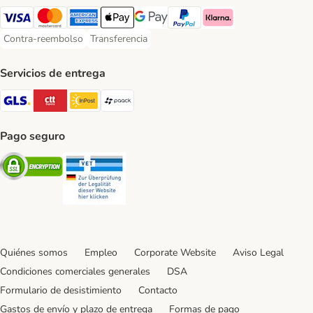
Visa Payment Method
Mastercard Payment Method
American Express Payment Method
Apple Pay Payment Method
Google Pay Payment Method
PayPal Payment Method
Klarna Payment Method
Contra-reembolso
Transferencia
Contra-reembolso Payment Method
Transferencia Payment Method
Servicios de entrega
GLS Shipping Method
CTTExpress Shipping Method
InPost Shipping Method
paack Shipping Method
Pago seguro
Security
Security
Quiénes somos
Empleo
Corporate Website
Aviso Legal
Condiciones comerciales generales
DSA
Formulario de desistimiento
Contacto
Gastos de envío y plazo de entrega
Formas de pago